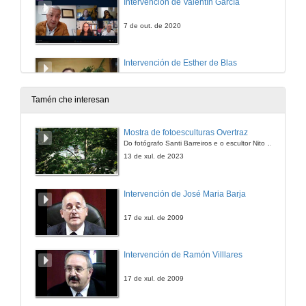
Intervención de Valentín García
7 de out. de 2020
Intervención de Esther de Blas
7 de out. de 2020
Tamén che interesan
Presentación de Fina Casalderey
Mostra de fotoesculturas Overtraz
Do fotógrafo Santi Barreiros e o escultor Nito Contreras.
7 de out. de 2020
13 de xul. de 2023
Fórmula máxica para derrubar valos
Intervención de José Maria Barja
Conferencia
7 de out. de 2020
17 de xul. de 2009
Rolda de preguntas. Fórmula máxica para derrubar valos
Intervención de Ramón Villlares
7 de out. de 2020
17 de xul. de 2009