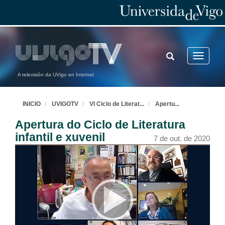
TOGGLE
Toggle
SEARCH
navigatio
A televisión da UVigo en Internet
INICIO
UVIGOTV
VI Ciclo de Literat
...
Apertu
...
Apertura do Ciclo de Literatura
infantil e xuvenil
7 de out. de 2020