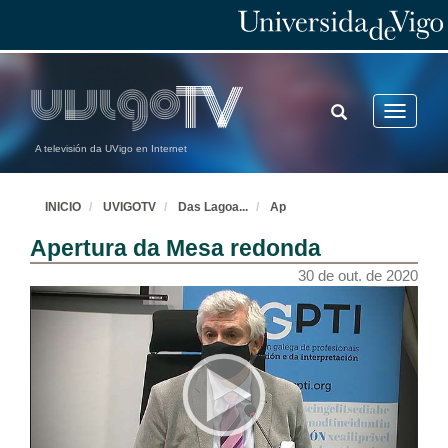
TOGGLE
Toggle
SEARCH
navigatio
A televisión da UVigo en Internet
INICIO
UVIGOTV
Das Lagoa
...
Ap
Apertura da Mesa redonda
30 de out. de 2020