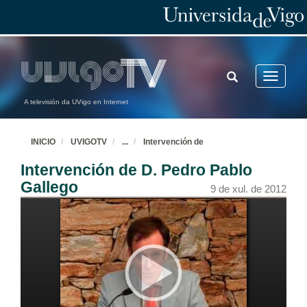
TOGGLE
Toggle
SEARCH
navigatio
A televisión da UVigo en Internet
INICIO
UVIGOTV
...
Intervención de
Intervención de D. Pedro Pablo
Gallego
9 de xul. de 2012