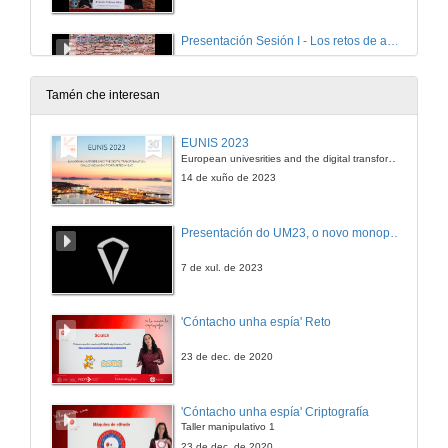
Presentación Sesión I - Los retos de adaptar la educación al S.XXI ¿Hacia una revolución o hacia una evolución del aprendizaje?
9 de xul. de 2012
Tamén che interesan
La esencia de la profesión docente ante los cambios del S.XXI ¿Qué debemos hacer y que no?
EUNIS 2023
European univesrities and the digital transformation: challenges and opportunities ahead
9 de xul. de 2012
14 de xuño de 2023
Adaptar la educación a los retos de la sociedad del S.XXI . ¿Qué demanda la sociedad?
Presentación do UM23, o novo monopraza de UVigo Motorsport
9 de xul. de 2012
7 de xul. de 2023
Presentación de Mariano Fernández Enguita
'Cóntacho unha espía' Reto
9 de xul. de 2012
23 de dec. de 2020
¿Adónde va la educación?
'Cóntacho unha espía' Criptografía
Taller manipulativo 1
9 de xul. de 2012
23 de dec. de 2020