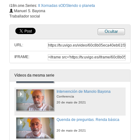
i18n.one.Series:
II Xornadas sODStendo o planeta
Campaña mundial pola educación
Manuel S. Bayona
Conferencia
Traballador social
20 de maio de 2021
Ocultar
A educación, un dereito irrenunciable
Conferencia
URL:
20 de maio de 2021
IFRAME:
Quenda de preguntas. A educación, un dereito irrenunciable
20 de maio de 2021
Vídeos da mesma serie
Intervención de Manolo Bayona
Conferencia
20 de maio de 2021
Quenda de preguntas. Renda básica
20 de maio de 2021