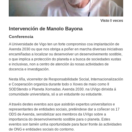
-La Osa- modelo único de supermercado cooperativo
Conferencia
13 de maio de 2021
Visto
8
veces
Intervención de Manolo Bayona
Mercado social galego: Entidade Reas Galiza (Fiare Banca Ética)
Conferencia
Conferencia
A Universidade de Vigo ten un forte compromiso coa implantación de
13 de maio de 2021
Axenda 2030 ou que nos obriga a poñer en marcha diversas iniciativas
encamiñadas a localizar ou desenvolver un desenvolvemento sostible,
o que implica a protección do planeta e a busca de sociedades xustas
Quenda de preguntas. Ámbito da prosperidade: outro desenvolvemento é posible
e inclusivas, non a centro de atención ás nosas actividades de
docencia e investigación.
13 de maio de 2021
Nesta liña, vicerreitor de Responsabilidade Social, Internacionalización
e Cooperación organiza durante todo o Xoves de maio como II
Peche do acto
SODStendo o Planeta Xornadas. Axenda 2030. na UVigo dirixida á
comunidade universitaria, só a un estudante ou estudante.
13 de maio de 2021
A través destes eventos aos que asistirán expertos universitarios e
representantes de entidades sociais, preténdese dar a coñecer os 17
Apertura da Xornada: Ámbito dás persoas: A educación
ODS de Axenda, sensibilizar aos membros da UVigo sobre a
importancia do desenvolvemento sostible para o planeta. Estes
20 de maio de 2021
eventos son tamén unha oportunidade para facer fronte ás actividades
de ONG e entidades sociais do contorno.