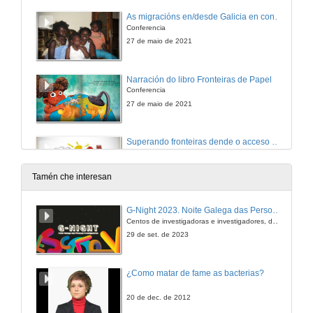
As migracións en/desde Galicia en contexto: que podemos aprender do pasado?
Conferencia
27 de maio de 2021
Narración do libro Fronteiras de Papel
Conferencia
27 de maio de 2021
Superando fronteiras dende o acceso a vivenda
Conferencia
27 de maio de 2021
Tamén che interesan
Fronteiras dixitais, estereotipos e bulos a través da rede
G-Night 2023. Noite Galega das Persoas Investigadoras. Conciencias creativas
Conferencia
Centos de investigadoras e investigadores, decenas de actividades e sete cidades
27 de maio de 2021
29 de set. de 2023
Quenda de preguntas. As migracións humanas
¿Como matar de fame as bacterias?
27 de maio de 2021
20 de dec. de 2012