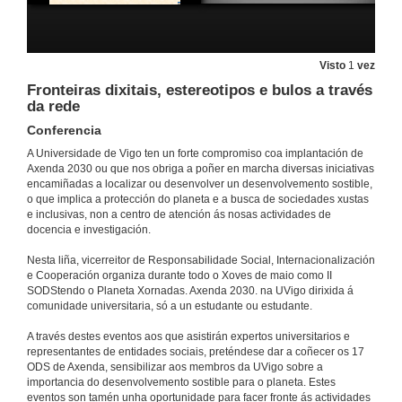
Peche do acto
Visto
1
vez
13 de maio de 2021
Fronteiras dixitais, estereotipos e bulos a través
da rede
Apertura da Xornada: Ámbito dás persoas: A educación
Conferencia
A Universidade de Vigo ten un forte compromiso coa implantación de
20 de maio de 2021
Axenda 2030 ou que nos obriga a poñer en marcha diversas iniciativas
encamiñadas a localizar ou desenvolver un desenvolvemento sostible,
o que implica a protección do planeta e a busca de sociedades xustas
Campaña mundial pola educación
e inclusivas, non a centro de atención ás nosas actividades de
Conferencia
docencia e investigación.
20 de maio de 2021
Nesta liña, vicerreitor de Responsabilidade Social, Internacionalización
e Cooperación organiza durante todo o Xoves de maio como II
A educación, un dereito irrenunciable
SODStendo o Planeta Xornadas. Axenda 2030. na UVigo dirixida á
Conferencia
comunidade universitaria, só a un estudante ou estudante.
20 de maio de 2021
A través destes eventos aos que asistirán expertos universitarios e
representantes de entidades sociais, preténdese dar a coñecer os 17
ODS de Axenda, sensibilizar aos membros da UVigo sobre a
Quenda de preguntas. A educación, un dereito irrenunciable
importancia do desenvolvemento sostible para o planeta. Estes
eventos son tamén unha oportunidade para facer fronte ás actividades
20 de maio de 2021