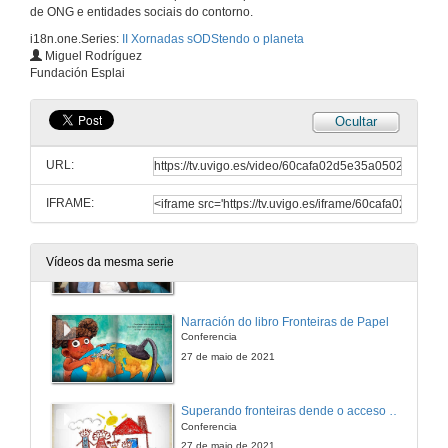
de ONG e entidades sociais do contorno.
i18n.one.Series:
II Xornadas sODStendo o planeta
Intervención de Manolo Bayona
Miguel Rodríguez
Conferencia
Fundación Esplai
20 de maio de 2021
Ocultar
Quenda de preguntas. Renda básica
URL:
20 de maio de 2021
IFRAME:
As migracións en/desde Galicia en contexto: que podemos aprender do pasado?
Conferencia
Vídeos da mesma serie
27 de maio de 2021
Narración do libro Fronteiras de Papel
Conferencia
27 de maio de 2021
Superando fronteiras dende o acceso a vivenda
Conferencia
27 de maio de 2021