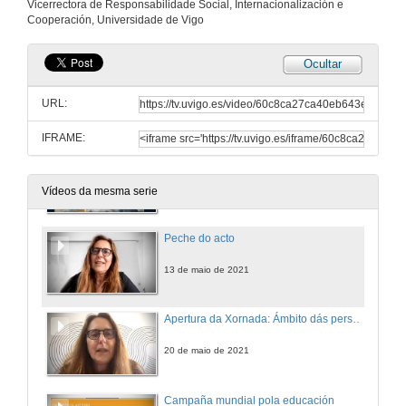
Vicerrectora de Responsabilidade Social, Internacionalización e
Conferencia
Cooperación, Universidade de Vigo
13 de maio de 2021
Ocultar
Mercado social galego: Entidade Reas Galiza (Fiare Banca Ética)
Conferencia
URL:
13 de maio de 2021
IFRAME:
Quenda de preguntas. Ámbito da prosperidade: outro desenvolvemento é posible
13 de maio de 2021
Vídeos da mesma serie
Peche do acto
13 de maio de 2021
Apertura da Xornada: Ámbito dás persoas: A educación
20 de maio de 2021
Campaña mundial pola educación