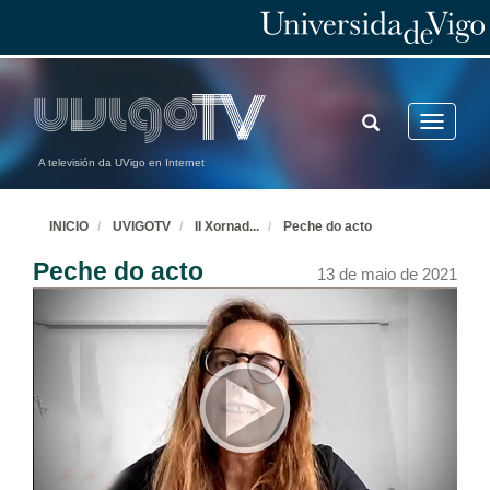
TOGGLE
Toggle
SEARCH
navigatio
A televisión da UVigo en Internet
INICIO
UVIGOTV
II Xornad
...
Peche do acto
Peche do acto
13 de maio de 2021