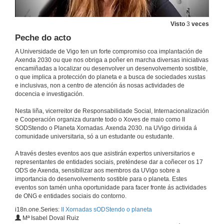
Visto
3
veces
Peche do acto
A Universidade de Vigo ten un forte compromiso coa implantación de
Axenda 2030 ou que nos obriga a poñer en marcha diversas iniciativas
encamiñadas a localizar ou desenvolver un desenvolvemento sostible,
o que implica a protección do planeta e a busca de sociedades xustas
e inclusivas, non a centro de atención ás nosas actividades de
docencia e investigación.
Nesta liña, vicerreitor de Responsabilidade Social, Internacionalización
e Cooperación organiza durante todo o Xoves de maio como II
SODStendo o Planeta Xornadas. Axenda 2030. na UVigo dirixida á
Apertura da xornada: Ámbito da prosperidade: outro desenvolvemento é posible
comunidade universitaria, só a un estudante ou estudante.
13 de maio de 2021
A través destes eventos aos que asistirán expertos universitarios e
representantes de entidades sociais, preténdese dar a coñecer os 17
ODS de Axenda, sensibilizar aos membros da UVigo sobre a
Innovación en pos-crecemento nas organizacións autoxestionadas
importancia do desenvolvemento sostible para o planeta. Estes
Conferencia
eventos son tamén unha oportunidade para facer fronte ás actividades
13 de maio de 2021
de ONG e entidades sociais do contorno.
i18n.one.Series:
II Xornadas sODStendo o planeta
Mª Isabel Doval Ruiz
-La Osa- modelo único de supermercado cooperativo