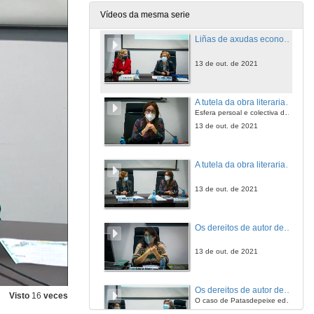
13 de out. de 2021
Vídeos da mesma serie
Liñas de axudas economicas á difusión do LIX galego. Quenda de cuestións
13 de out. de 2021
A tutela da obra literaria na lei de Propiedade Intelectual
Esfera persoal e colectiva dun patrimonio común
13 de out. de 2021
A tutela da obra literaria na lei de Propiedade Intelectual. Quenda de cuestións
13 de out. de 2021
Os dereitos de autor desde a experiencia dunha editora independente. O caso de Patasdepeixe editora
13 de out. de 2021
Os dereitos de autor desde a experiencia dunha editora independente. Quenda de cuestións
Visto
16
veces
O caso de Patasdepeixe editora