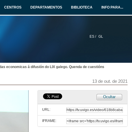
CENTROS
DEPARTAMENTOS
BIBLIOTECA
INFO PARA...
ES /
GL
das economicas á difusión do LIX galego. Quenda de cuestións
13 de out. de 2021
Inauguración da xornada
Ocultar
13 de out. de 2021
URL:
IFRAME:
Liñas de axudas economicas á difusión do LIX galego