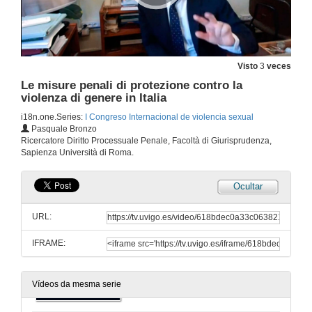
Intervención da codirectora do congreso
18 de out. de 2021
Visto
3
veces
Intervención da codirectora do congreso
Le misure penali di protezione contro la
18 de out. de 2021
violenza di genere in Italia
i18n.one.Series:
I Congreso Internacional de violencia sexual
Pasquale Bronzo
Intervención da Decana da Facultade de Dereito, Universidade de Vigo
Ricercatore Diritto Processuale Penale, Facoltà di Giurisprudenza,
Sapienza Università di Roma.
18 de out. de 2021
Ocultar
A violencia sexual na antiga Roma e no dereito actual
URL:
18 de out. de 2021
IFRAME:
Presentación de Pasquale Bronzo
18 de out. de 2021
Vídeos da mesma serie