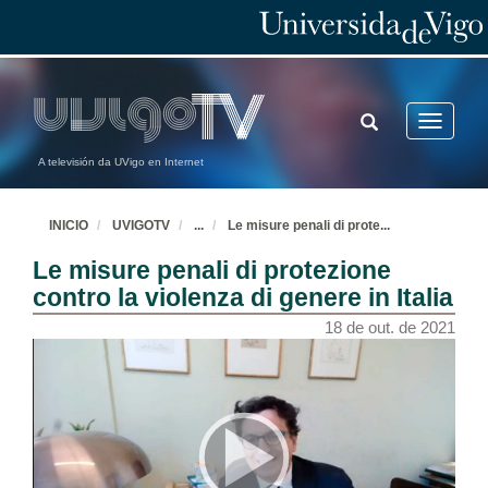
TOGGLE
Toggle
SEARCH
navigatio
A televisión da UVigo en Internet
INICIO
UVIGOTV
...
Le misure penali di prote
...
Le misure penali di protezione
contro la violenza di genere in Italia
18 de out. de 2021