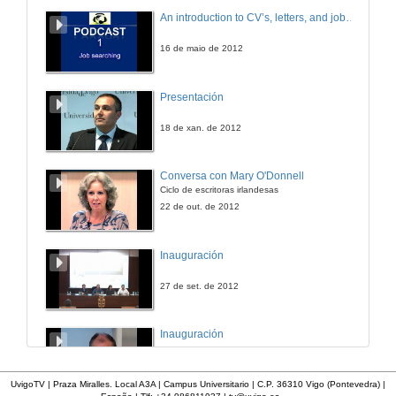
O abuso no deporte
An introduction to CV’s, letters, and job searching
25 de out. de 2021
16 de maio de 2012
Presentación de Modesto Barcia Lago
Presentación
25 de out. de 2021
18 de xan. de 2012
Violencia de xénero na “antígona” de Sófocles?
Conversa con Mary O'Donnell
Ciclo de escritoras irlandesas
25 de out. de 2021
22 de out. de 2012
A política criminal da nova lei de libertade sexual: propostas alternativas
Inauguración
25 de out. de 2021
27 de set. de 2012
O impacto da pena accesoria de afastamento no proceso civil e a posible atenuación pola vía do art 153.4 do CP
Inauguración
29 de out. de 2021
17 de abr. de 2012
UvigoTV | Praza Miralles. Local A3A | Campus Universitario | C.P. 36310 Vigo (Pontevedra) |