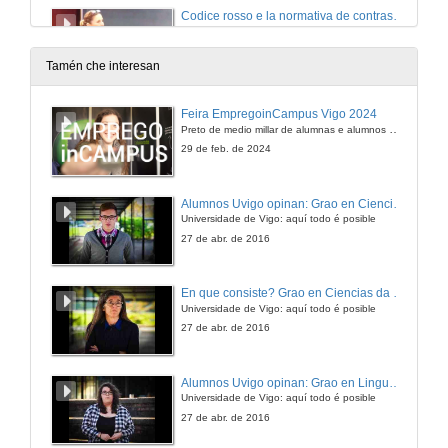
Codice rosso e la normativa de contrasto alla violencia di genere in Italia, con particolare riferimento alla violencia sessuale
29 de out. de 2021
Tamén che interesan
Quenda de preguntas.
Feira EmpregoinCampus Vigo 2024
Preto de medio millar de alumnas e alumnos buscan coñecer máis de preto as oportunidades que lles achegan as arredor de medio cento de empresas que participan na edición viguesa da feira. Xunto coa visita aos stands, durante a feria desenvólvense varias actividades complementarias, como obradoiros, conversas, mesas redondas ou o pasaporte de empregabilidade, un espazo no que poderán recibir asesoramento sobre o seu CV.
29 de out. de 2021
29 de feb. de 2024
Alumnos Uvigo opinan: Grao en Ciencias da Linguaxe e Estudos Literarios
Universidade de Vigo: aquí todo é posible
27 de abr. de 2016
En que consiste? Grao en Ciencias da Linguaxe e Estudos Literarios
Universidade de Vigo: aquí todo é posible
27 de abr. de 2016
Alumnos Uvigo opinan: Grao en Linguas Estranxeiras
Universidade de Vigo: aquí todo é posible
27 de abr. de 2016