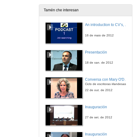
25 de out. de 2021
Tamén che interesan
Presentación de Modesto Barcia Lago
An introduction to CV’s, letters, and job searching
25 de out. de 2021
16 de maio de 2012
Violencia de xénero na “antígona” de Sófocles?
Presentación
25 de out. de 2021
18 de xan. de 2012
A política criminal da nova lei de libertade sexual: propostas alternativas
Conversa con Mary O'Donnell
25 de out. de 2021
Ciclo de escritoras irlandesas
22 de out. de 2012
O impacto da pena accesoria de afastamento no proceso civil e a posible atenuación pola vía do art 153.4 do CP
Inauguración
29 de out. de 2021
27 de set. de 2012
Violencia de xénero: ponderando a violencia institucional e a pena accesoria de prohibición de achegamento cumpre sempre coa súa función de protección?
Inauguración
29 de out. de 2021