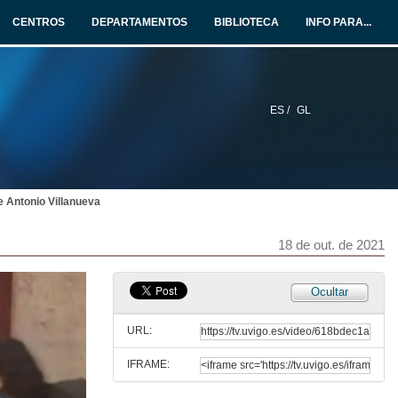
18 de out. de 2021
CENTROS
DEPARTAMENTOS
BIBLIOTECA
INFO PARA...
Intervención da codirectora do congreso
18 de out. de 2021
ES /
GL
Intervención da Decana da Facultade de Dereito, Universidade de Vigo
18 de out. de 2021
e Antonio Villanueva
A violencia sexual na antiga Roma e no dereito actual
18 de out. de 2021
18 de out. de 2021
Presentación de Pasquale Bronzo
Ocultar
18 de out. de 2021
URL:
IFRAME:
Le misure penali di protezione contro la violenza di genere in Italia