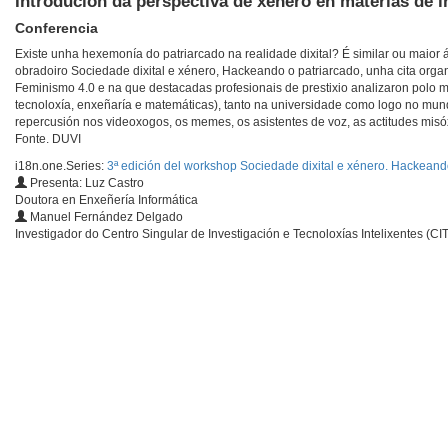
Introdución da perspectiva de xénero en materias de int
Conferencia
Existe unha hexemonía do patriarcado na realidade dixital? É similar ou maior 
obradoiro Sociedade dixital e xénero, Hackeando o patriarcado, unha cita org
Feminismo 4.0 e na que destacadas profesionais de prestixio analizaron polo 
tecnoloxía, enxeñaría e matemáticas), tanto na universidade como logo no mund
repercusión nos videoxogos, os memes, os asistentes de voz, as actitudes mi
Fonte. DUVI
i18n.one.Series:
3ª edición del workshop Sociedade dixital e xénero. Hackeand
Presenta: Luz Castro
Doutora en Enxeñería Informática
Manuel Fernández Delgado
Investigador do Centro Singular de Investigación e Tecnoloxías Intelixentes (CI