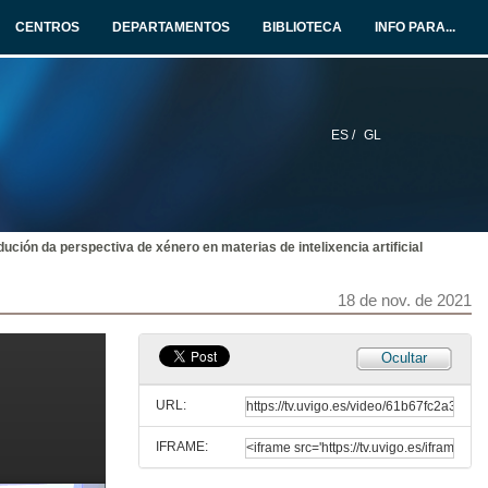
Conferencia
CENTROS
DEPARTAMENTOS
BIBLIOTECA
INFO PARA...
18 de nov. de 2021
Quenda de preguntas. Soñan os androides con ovellas machistas?
18 de nov. de 2021
ES /
GL
Presentación de Nerea Luis
18 de nov. de 2021
dución da perspectiva de xénero en materias de intelixencia artificial
Intelixencia artificial, transparencia e explicabilidade para promover modelos intelixentes feministas
18 de nov. de 2021
Conferencia
18 de nov. de 2021
Ocultar
Quenda de preguntas. Intelixencia artificial, transparencia e explicabilidad para promover modelos intelixentes feministas
URL:
18 de nov. de 2021
IFRAME:
Libérate das infraestruturas patriarcais de GAFAM