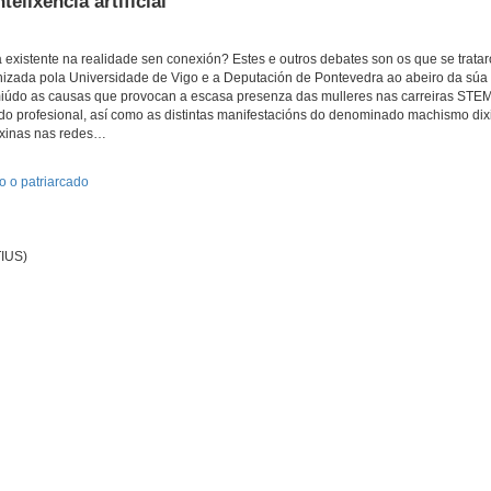
elixencia artificial
á existente na realidade sen conexión? Estes e outros debates son os que se trata
anizada pola Universidade de Vigo e a Deputación de Pontevedra ao abeiro da súa
miúdo as causas que provocan a escasa presenza das mulleres nas carreiras STEM 
o profesional, así como as distintas manifestacións do denominado machismo dixi
sóxinas nas redes…
o o patriarcado
TIUS)