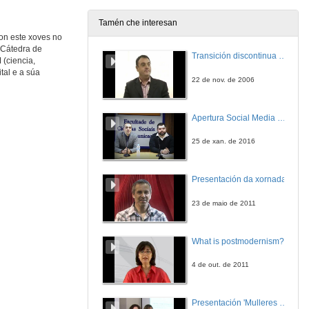
Tamén che interesan
ron este xoves no
 Cátedra de
Transición discontinua de partículas de microgel termosensible
(ciencia,
tal e a súa
22 de nov. de 2006
Apertura Social Media Day 2016
25 de xan. de 2016
Presentación da xornada
23 de maio de 2011
What is postmodernism?
4 de out. de 2011
Presentación 'Mulleres no software libre'