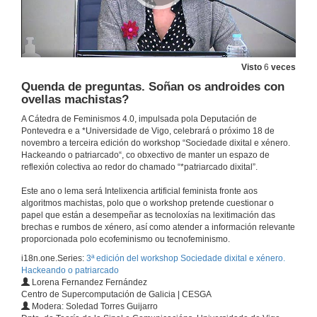
Visto
6
veces
Quenda de preguntas. Soñan os androides con
ovellas machistas?
Apertura da 3ª edición do seminario Sociedade Dixital e Xénero. Hackeando o patriarcado
A Cátedra de Feminismos 4.0, impulsada pola Deputación de
Pontevedra e a *Universidade de Vigo, celebrará o próximo 18 de
18 de nov. de 2021
novembro a terceira edición do workshop “Sociedade dixital e xénero.
Hackeando o patriarcado“, co obxectivo de manter un espazo de
reflexión colectiva ao redor do chamado “*patriarcado dixital”.
Presentación de Karina Gibert
Este ano o lema será Intelixencia artificial feminista fronte aos
18 de nov. de 2021
algoritmos machistas, polo que o workshop pretende cuestionar o
papel que están a desempeñar as tecnoloxías na lexitimación das
brechas e rumbos de xénero, así como atender a información relevante
Intelixencia artificial, igualdade e perspectiva de xénero
proporcionada polo ecofeminismo ou tecnofeminismo.
Conferencia
i18n.one.Series:
3ª edición del workshop Sociedade dixital e xénero.
18 de nov. de 2021
Hackeando o patriarcado
Lorena Fernandez Fernández
Centro de Supercomputación de Galicia | CESGA
Quenda de preguntas. Intelixencia artificial, igualdade e perspectiva de xénero
Modera: Soledad Torres Guijarro