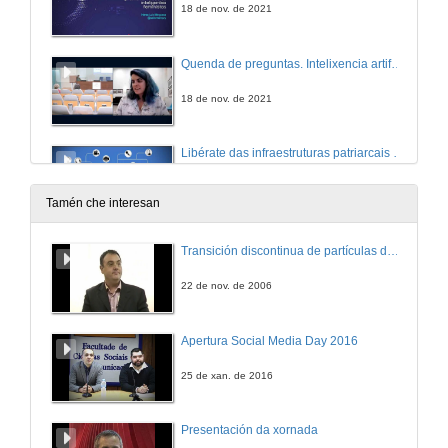
18 de nov. de 2021
Quenda de preguntas. Intelixencia artificial, transparencia e explicabilidad para promover modelos intelixentes feministas
18 de nov. de 2021
Libérate das infraestruturas patriarcais de GAFAM
Conferencia
18 de nov. de 2021
Tamén che interesan
Ciberacoso: outra forma de violencia contra as mulleres
Transición discontinua de partículas de microgel termosensible
Conferencia
18 de nov. de 2021
22 de nov. de 2006
Introdución da perspectiva de xénero en materias de intelixencia artificial
Apertura Social Media Day 2016
Conferencia
18 de nov. de 2021
25 de xan. de 2016
Quenda de preguntas. Mesa redonda
Presentación da xornada