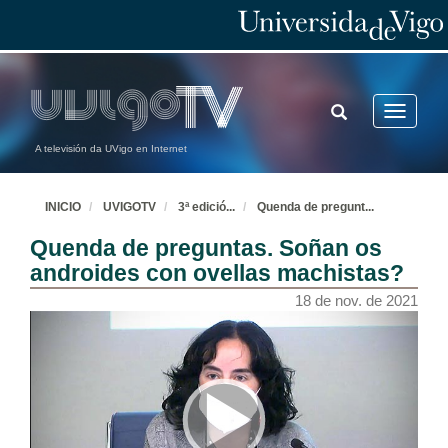
TOGGLE
Toggle
SEARCH
navigatio
A televisión da UVigo en Internet
INICIO
UVIGOTV
3ª edició
...
Quenda de pregunt
...
Quenda de preguntas. Soñan os
androides con ovellas machistas?
18 de nov. de 2021