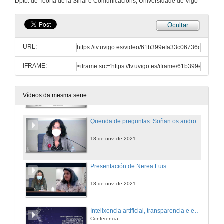
Dpto. de Teoría de la Sinal e Comunicacións, Universidade de Vigo
18 de nov. de 2021
Ocultar
Presentación de Lorena Fernández
URL:
18 de nov. de 2021
IFRAME:
Soñan os androides con ovellas machistas?
Conferencia
18 de nov. de 2021
Vídeos da mesma serie
Quenda de preguntas. Soñan os androides con ovellas machistas?
18 de nov. de 2021
Presentación de Nerea Luis
18 de nov. de 2021
Intelixencia artificial, transparencia e explicabilidade para promover modelos intelixentes feministas
Conferencia