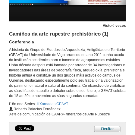
18 de nov. de 2021
Geoparques Mundiais da UNESCO como nodos do Desenvolvemento Local
Visto
6
veces
Conferencia
Camiños da arte rupestre prehistórico (1)
18 de nov. de 2021
Conferencia
A historia do Grupo de Estudos de Arqueoloxía, Antigüidade e Territorio
Liñas, ámbitos e proxectos
(GEAAT) da Universidade de Vigo arrancou no ano 2011 cunha axuda
Conferencia
da institución académica para o fomento de agrupamentos estables.
18 de nov. de 2021
Unha década despois está formado por arredor de 34 investigadoras e
investigadores das áreas de xeografía física, arqueoloxía, prehistoria e
historia antiga e constitúe un dos grupos máis activos do campus de
Medio ambiente: interaccións natureza- sociedade
Ourense, destacando especialmente polo seu traballo na valorización
Conferencia
do patrimonio natural e cultural da contorna. Co obxectivo de visibilizar
18 de nov. de 2021
as súas liñas de traballo e debater sobre o seu futuro, o GEAAT celebra
do 18 ao 20 de novembro as súas segundas xornadas.
i18n.one.Series:
II Xornadas GEAAT
Horizontes e propostas (mesa e coloquio)
Roberto Palacios Fernández
Xefe de comunicación de CAARP-Itinerarios de Arte Rupestre
18 de nov. de 2021
Ocultar
Presentación dos compoñentes da mesa debate. A potencial da arte rupestre do interior transfronteirizo e os itinerario Camiños de Arte Rupestre Prehistórico (CAARP)