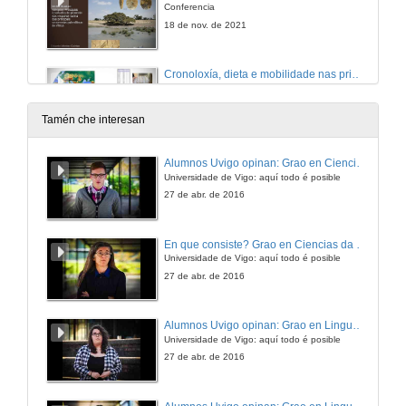
Conferencia
18 de nov. de 2021
Cronoloxía, dieta e mobilidade nas primeiras sociedades agrícolas centroeuropeas
Conferencia
18 de nov. de 2021
Tamén che interesan
Arqueoloxía da arte rupestre na conca do río Loco, Perú
Alumnos Uvigo opinan: Grao en Ciencias da Linguaxe e Estudos Literarios
Conferencia
Universidade de Vigo: aquí todo é posible
18 de nov. de 2021
27 de abr. de 2016
Orientacións astronómicas megalíticas en Galicia
En que consiste? Grao en Ciencias da Linguaxe e Estudos Literarios
Conferencia
Universidade de Vigo: aquí todo é posible
18 de nov. de 2021
27 de abr. de 2016
Indicadores de Mobilidade no Alto Támega transfronteirizo
Alumnos Uvigo opinan: Grao en Linguas Estranxeiras
Conferencia
Universidade de Vigo: aquí todo é posible
18 de nov. de 2021
27 de abr. de 2016
A construción discursiva do xénero na ensinanza da Prehistoria, unha mirada transfronteiriza