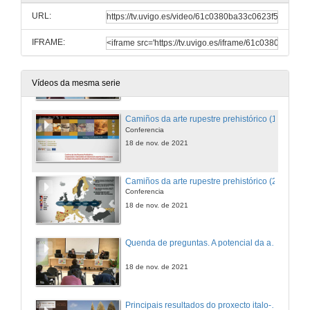
URL:
18 de nov. de 2021
IFRAME:
A potencial da arte rupestre do interior transfronteirizo
Conferencia
18 de nov. de 2021
Vídeos da mesma serie
Camiños da arte rupestre prehistórico (1)
Conferencia
18 de nov. de 2021
Camiños da arte rupestre prehistórico (2)
Conferencia
18 de nov. de 2021
Quenda de preguntas. A potencial da arte rupestre do interior transfronteirizo e os itinerario Camiños de Arte Rupestre Prehistórico (CAARP)
18 de nov. de 2021
Principais resultados do proxecto italo-español nunha das principais secuencias paleolíticas de África