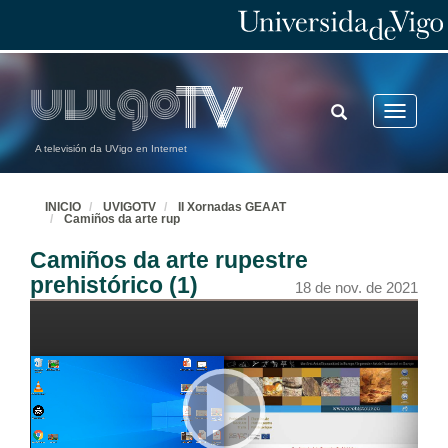
TOGGLE
Toggle
SEARCH
navigatio
A televisión da UVigo en Internet
INICIO
UVIGOTV
II Xornadas GEAAT
Camiños da arte rup
Camiños da arte rupestre
prehistórico (1)
18 de nov. de 2021
Apertura das II Xornadas do GEAAT
18 de nov. de 2021
Presentación de Emmaline Rosado González