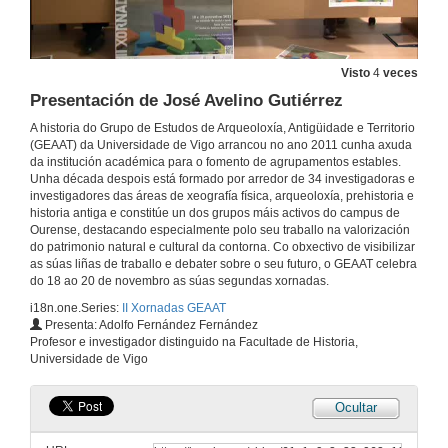
15 de dec. de 2021
A produción selada de Lucus Augusti
Visto
4
veces
Conferencia
Presentación de José Avelino Gutiérrez
15 de dec. de 2021
A historia do Grupo de Estudos de Arqueoloxía, Antigüidade e Territorio
(GEAAT) da Universidade de Vigo arrancou no ano 2011 cunha axuda
As marcas de alfarero en Terra Sigillata en Asturica Augusta
da institución académica para o fomento de agrupamentos estables.
Conferencia
Unha década despois está formado por arredor de 34 investigadoras e
investigadores das áreas de xeografía física, arqueoloxía, prehistoria e
15 de dec. de 2021
historia antiga e constitúe un dos grupos máis activos do campus de
Ourense, destacando especialmente polo seu traballo na valorización
do patrimonio natural e cultural da contorna. Co obxectivo de visibilizar
Vidros antigos da Cibdá de Armea
as súas liñas de traballo e debater sobre o seu futuro, o GEAAT celebra
Conferencia
do 18 ao 20 de novembro as súas segundas xornadas.
15 de dec. de 2021
i18n.one.Series:
II Xornadas GEAAT
Presenta: Adolfo Fernández Fernández
O comercio de Vigo entro os séculos XVI e XVIII a través do estudo da cerámica de Importación
Profesor e investigador distinguido na Facultade de Historia,
Conferencia
Universidade de Vigo
15 de dec. de 2021
Ocultar
Asturica Augusta
Comercio e economía nunha cidade romana do noroeste peninsular (s.I d.C - VII d.C.)