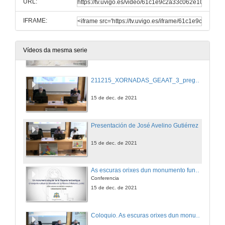
URL:
15 de dec. de 2021
IFRAME:
Celeiros castrexos e galaicorromanos na conca fluvial do Miño: estudio de caso do celeiro do castro de Astariz
Conferencia
Vídeos da mesma serie
15 de dec. de 2021
211215_XORNADAS_GEAAT_3_preguntas_sin_cut4.mp4
15 de dec. de 2021
Presentación de José Avelino Gutiérrez
15 de dec. de 2021
As escuras orixes dun monumento funerario e cultual tardoantiguo: Marialba da Ribeira (León). De martyrium a basílica bautismal
Conferencia
15 de dec. de 2021
Coloquio. As escuras orixes dun monumento funerario e cultual tardoantiguo: Marialba da Ribeira (León). De martyrium a basílica bautismal