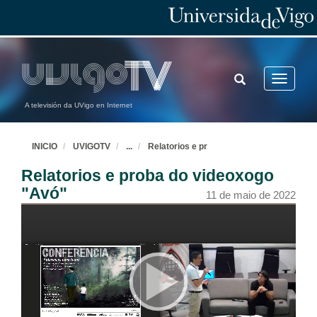
TOGGLE
Toggle
SEARCH
navigatio
A televisión da UVigo en Internet
INICIO
UVIGOTV
...
Relatorios e pr
Relatorios e proba do videoxogo
"Avó"
11 de maio de 2022