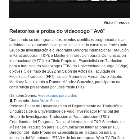
Visto
24
veces
Relatorios e proba do videoxogo "Avó"
Cumprindo co cronograma dos eventos científicos programados e as
actividades extraacadémicas previstas en cada curso académico polo
Grupo de Investigación e o Programa Doutoral Internacional Tradución
& Paratraducción (T&P), o Máster en Tradución para a Comunicación
Internacional (MTCI) e o Título Propio de Especialista en Tradución
para a Industria do Videoxogo (ETIV) da Universidade de Vigo (UVigo),
o xoves, 5 de maio de 2022 no Salón de Actos da Facultade de
Filoloxía e Tradución (FFT), Ismael Menéndez Fernández e Jacobo
Martínez Nieto, xunto a Ramón Méndez González, participaron na
conferencia presentada por José Yuste Frías.
i18n.one.Series:
Videoxogos para todos
Presenta:
José Yuste Frías
Profesor Titular de Universidad en el Departamento de Tradución e
Lingüística de la Universidade de Vigo. Investigador Principal del
Grupo de Investigación Traducción & Paratraducción (T&P).
Coordinador del Programa Doctoral Internacional T&P. Secretario del
Máster en Traducción para la Comunicación Internacional (MTCI).
Director del Título Propio de Especialista en Traducción para la
Industria del Videojuego (ETIV) y de los programas Web-TV Zig-Zag,