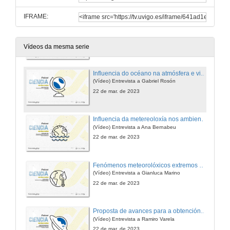
IFRAME:
Por que unha serie de podcasts sobre o Día Mundial da Meteoroloxía?
Vídeo Trailer
22 de mar. de 2023
Vídeos da mesma serie
Influencia do océano na atmósfera e viceversa!
(Vídeo) Entrevista a Gabriel Rosón
22 de mar. de 2023
Influencia da metereoloxía nos ambientes costeiros: praias e bancos marisqueiros
(Vídeo) Entrevista a Ana Bernabeu
22 de mar. de 2023
Fenómenos meteorolóxicos extremos e cambio climático
(Vídeo) Entrevista a Gianluca Marino
22 de mar. de 2023
Proposta de avances para a obtención de datos de vento a alta resolución espacial
(Vídeo) Entrevista a Ramiro Varela
22 de mar. de 2023