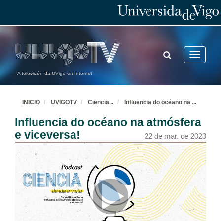
TOGGLE
Toggle
SEARCH
navigatio
A televisión da UVigo en Internet
INICIO
UVIGOTV
Ciencia
...
Influencia do océano na
...
Influencia do océano na atmósfera
e viceversa!
22 de mar. de 2023