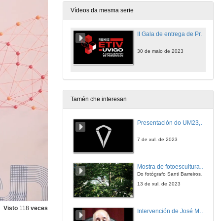
Vídeos da mesma serie
II Gala de entrega de Premios ETIV-UVigo á localización de videoxogos
30 de maio de 2023
Tamén che interesan
Presentación do UM23, o novo monopraza de UVigo Motorsport
7 de xul. de 2023
Mostra de fotoesculturas Overtraz
Do fotógrafo Santi Barreiros e o escultor Nito Contreras.
13 de xul. de 2023
Visto
118
veces
Intervención de José Maria Barja