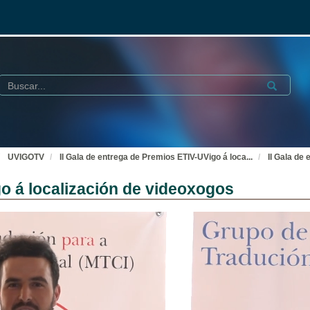
Buscar
Submit
UVIGOTV
II Gala de entrega de Premios ETIV-UVigo á loca
...
II Gala de
go á localización de videoxogos