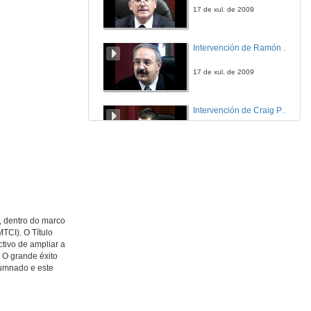
17 de xul. de 2009
Intervención de Ramón Villlares
17 de xul. de 2009
Intervención de Craig Patterson
17 de xul. de 2009
Intervención de Anxo Lorenzo
17 de xul. de 2009
, dentro do marco
TCI). O Título
Intervención de Maria Xosé
tivo de ampliar a
 O grande éxito
17 de xul. de 2009
alumnado e este
Intervención de Rosario Álvarez