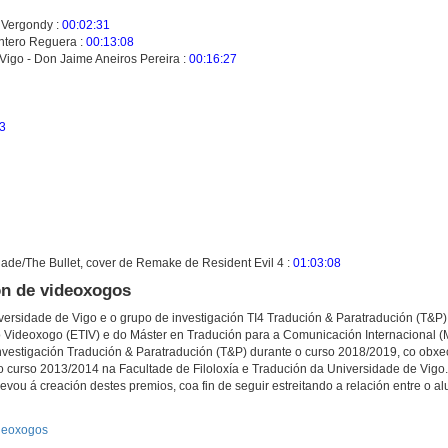
n Vergondy :
00:02:31
ontero Reguera :
00:13:08
Vigo - Don Jaime Aneiros Pereira :
00:16:27
3
de/The Bullet, cover de Remake de Resident Evil 4 :
01:03:08
ión de videoxogos
ersidade de Vigo e o grupo de investigación TI4 Tradución & Paratradución (T&P)
do Videoxogo (ETIV) e do Máster en Tradución para a Comunicación Internacional (M
nvestigación Tradución & Paratradución (T&P) durante o curso 2018/2019, co obxec
 curso 2013/2014 na Facultade de Filoloxía e Tradución da Universidade de Vigo.
levou á creación destes premios, coa fin de seguir estreitando a relación entre o 
ideoxogos