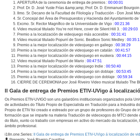
APERTURA de la ceremonia de entrega de premios :
00:00:01
Prof. Dr. D. José Yuste Frías &amp;amp; Prof. Dr. D. Emmanuel Bourgoi
Ilmo. Sr. Decano de la Facultad de Filología y Traducción - Don José M
Sr. Concejal del Área de Presupuestos y Hacienda del Ayuntamiento de 
Excmo. Sr. Rector Magnífico de la Universidade de Vigo :
00:21:36
Video musical titulado You’re not Here, cover de Silent Hill 3. :
00:29:03
Premio a la localización de videojuego más accesible :
00:31:41
Vídeo musical titulado Popurrí de Sonic. Beatbox Sonic Medley :
00:35:1
Premio a la mejor localización de videojuego en gallego :
00:38:29
Premio a la mejor localización de videojuego en catalán :
00:41:57
Premio a la mejor localización de videojuego en euskera :
00:44:15
Video musical titulado Popurrí de Mario :
00:47:51
Premio a la mejor localización de videojuego Indie :
00:50:40
Premio a la mejor localización de videojuego sin doblaje :
00:53:45
Premio a la mejor localización de videojuego con doblaje :
00:59:34
CIERRE DE CEREMONIA por José Riveiro Video musical titulado The Bla
II Gala de entrega de Premios ETIV-UVigo á localizac
Os Premios ETIV-UVIGO son uns galardóns institucionais organizados pola Univ
de actividades do Título Propio de Especialista en Tradución para a Industria 
Propio de ETIV foi creado e estreado por un grupo de profesores do Grupo de i
formación que se imparte na materia Tradución de videoxogos do MTCI dende o
do título, xunto co traballo con empresas en activo do mercado da localización, 
ámbito profesional.
i18n.one.Series:
II Gala de entrega de Premios ETIV-UVigo á localización de v
Presenta: José Riveiro Cousillas