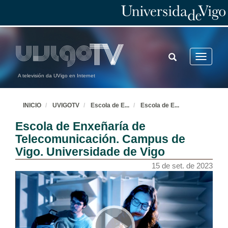
TOGGLE
Toggle
SEARCH
navigatio
A televisión da UVigo en Internet
INICIO
UVIGOTV
Escola de E
...
Escola de E
...
Escola de Enxeñaría de
Telecomunicación. Campus de
Vigo. Universidade de Vigo
15 de set. de 2023