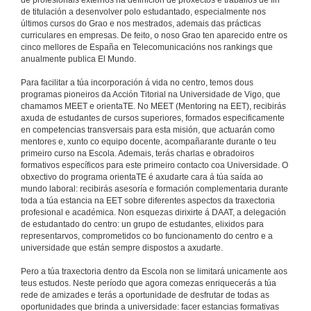
de profesionais externos na definición de proxectos e traballos de fin
de titulación a desenvolver polo estudantado, especialmente nos
últimos cursos do Grao e nos mestrados, ademais das prácticas
curriculares en empresas. De feito, o noso Grao ten aparecido entre os
cinco mellores de España en Telecomunicacións nos rankings que
anualmente publica El Mundo.
Para facilitar a túa incorporación á vida no centro, temos dous
programas pioneiros da Acción Titorial na Universidade de Vigo, que
chamamos MEET e orientaTE. No MEET (Mentoring na EET), recibirás
axuda de estudantes de cursos superiores, formados especificamente
en competencias transversais para esta misión, que actuarán como
mentores e, xunto co equipo docente, acompañarante durante o teu
primeiro curso na Escola. Ademais, terás charlas e obradoiros
formativos específicos para este primeiro contacto coa Universidade. O
obxectivo do programa orientaTE é axudarte cara á túa saída ao
mundo laboral: recibirás asesoría e formación complementaria durante
toda a túa estancia na EET sobre diferentes aspectos da traxectoria
profesional e académica. Non esquezas dirixirte á DAAT, a delegación
de estudantado do centro: un grupo de estudantes, elixidos para
representarvos, comprometidos co bo funcionamento do centro e a
universidade que están sempre dispostos a axudarte.
Pero a túa traxectoria dentro da Escola non se limitará unicamente aos
teus estudos. Neste período que agora comezas enriquecerás a túa
rede de amizades e terás a oportunidade de desfrutar de todas as
oportunidades que brinda a universidade: facer estancias formativas