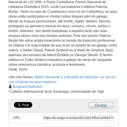
Nacional de LIX 1996, e Paula Carballeira, Premio Nacional de
Literatura Dramática 2023, xunto coa tradutora e editora Patricia
Buxán. Tanto no caso de Casalderrey como no de Carballeira, as súas
obras están publicadas en moitas outras linguas alén do galego,
dende as linguas peninsulares, até braille, inglés, italiano, francés,
portugués ou alemán e mesmo en turco, coreano, chinés, serbio e
bretón. Ademais, son tamén tradutoras a español tanto das súas
propias obras como das doutras autorías. Pola súa banda, Patricia
Buxán ten unha ampla traxectoria no mundo da tradución profesional
en Galicia e é responsable de que hoxe se poidan ler en galego, entre
outros, a Stefan Zweig, Patrick Süskind ou a Heidi de Johanna Spyri,
ademais dos ensaios de Albert Einstein ou George Steiner. É tamén
editora en Catro Ventos e tradutora a galego de obras de vangarda
sobre emerxencia climática, ecoloxía e feminismo.
Fonte: DUVI
i18n.one.Series:
Walter Benjamin e a filosofía da tradución: un século
con «A tarefa de quen traduce»
Burghard Baltrusch
I Cátedra Internacional José Saramago, Universidade de Vigo
Ocultar
URL: