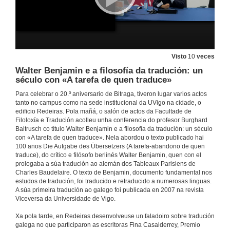
Visto
10
veces
Walter Benjamin e a filosofía da tradución: un
século con «A tarefa de quen traduce»
Para celebrar o 20.º aniversario de Bitraga, tiveron lugar varios actos
tanto no campus como na sede institucional da UVigo na cidade, o
edificio Redeiras. Pola mañá, o salón de actos da Facultade de
Filoloxía e Tradución acolleu unha conferencia do profesor Burghard
Baltrusch co título Walter Benjamin e a filosofía da tradución: un século
con «A tarefa de quen traduce». Nela abordou o texto publicado hai
100 anos Die Aufgabe des Übersetzers (A tarefa-abandono de quen
traduce), do crítico e filósofo berlinés Walter Benjamin, quen con el
prologaba a súa tradución ao alemán dos Tableaux Parisiens de
Charles Baudelaire. O texto de Benjamin, documento fundamental nos
estudos de tradución, foi traducido e retraducido a numerosas linguas.
A súa primeira tradución ao galego foi publicada en 2007 na revista
Viceversa da Universidade de Vigo.
Xa pola tarde, en Redeiras desenvolveuse un faladoiro sobre tradución
galega no que participaron as escritoras Fina Casalderrey, Premio