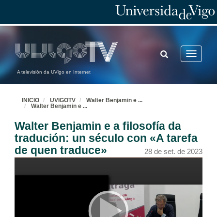
TOGGLE
Toggle
SEARCH
navigatio
A televisión da UVigo en Internet
INICIO
UVIGOTV
Walter Benjamin e
...
Walter Benjamin e
...
Walter Benjamin e a filosofía da
tradución: un século con «A tarefa
de quen traduce»
28 de set. de 2023