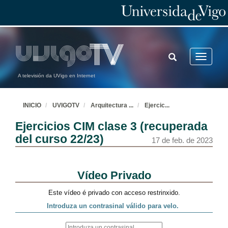
TOGGLE
Toggle
SEARCH
navigatio
A televisión da UVigo en Internet
INICIO
UVIGOTV
Arquitectura
...
Ejercic
...
Ejercicios CIM clase 3 (recuperada
del curso 22/23)
17 de feb. de 2023
Arquitectura de ordenadores. Introducción