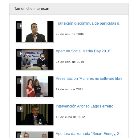
18 de mar. de 2024
Tamén che interesan
Examen ET1 - Grupo A y B
Transición discontinua de partículas de microgel termosensible
20 de mar. de 2024
22 de nov. de 2006
Direccionamientos en ordenadores CISC (recuperada del curso 22/23)
Apertura Social Media Day 2016
21 de mar. de 2023
25 de xan. de 2016
Algorítmez. (Resumen) (recuperada del curso 22/23)
Presentación 'Mulleres no software libre'
24 de mar. de 2023
19 de out. de 2011
EC2AB_14: Ejercicio 2 de Algorítmez
Intervención Alfonso Lago Ferreiro
1 de abr. de 2024
13 de xuño de 2012
Variacións sobre a Periferia
Apertura da xornada "Smart-Energy, Smart-City"