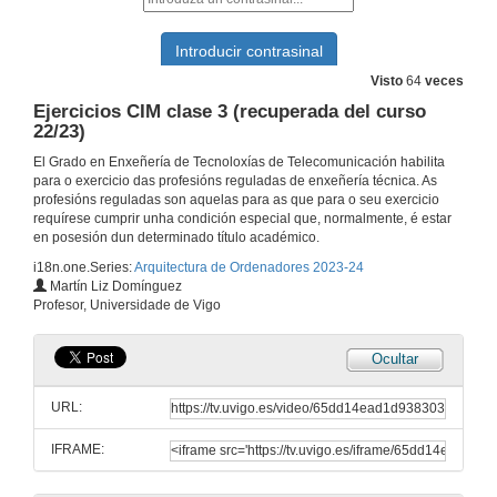
29 de xan. de 2024
Cambios de Base
Visto
64
veces
Ejercicios CIM clase 3 (recuperada del curso
1 de feb. de 2024
22/23)
El Grado en Enxeñería de Tecnoloxías de Telecomunicación habilita
Arquitectura ARM / Introducción a modos de direccionamiento
para o exercicio das profesións reguladas de enxeñería técnica. As
profesións reguladas son aquelas para as que para o seu exercicio
5 de feb. de 2024
requírese cumprir unha condición especial que, normalmente, é estar
en posesión dun determinado título académico.
i18n.one.Series:
Arquitectura de Ordenadores 2023-24
Representación y procesamiento simbólico
Martín Liz Domínguez
Profesor, Universidade de Vigo
7 de feb. de 2024
Ocultar
ARM Subprogramas y pila
URL:
21 de feb. de 2024
IFRAME:
ARM Instrucciones de transferencia de datos (recuperada del curso 22/23)