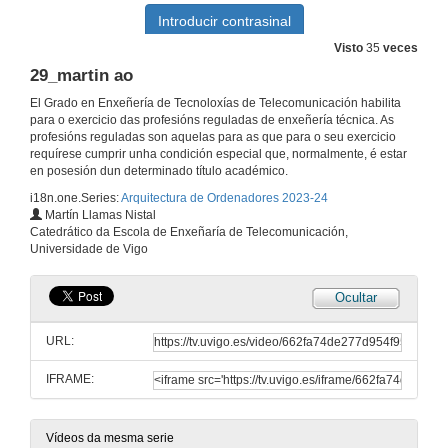
Visto
35
veces
EC2AB_14: Ejercicio 2 de Algorítmez
29_martin ao
1 de abr. de 2024
El Grado en Enxeñería de Tecnoloxías de Telecomunicación habilita
para o exercicio das profesións reguladas de enxeñería técnica. As
profesións reguladas son aquelas para as que para o seu exercicio
Variacións sobre a Periferia
requírese cumprir unha condición especial que, normalmente, é estar
en posesión dun determinado título académico.
8 de abr. de 2024
i18n.one.Series:
Arquitectura de Ordenadores 2023-24
Martín Llamas Nistal
Interrupciones
Catedrático da Escola de Enxeñaría de Telecomunicación,
Universidade de Vigo
10 de abr. de 2024
Ocultar
Interrupcións. (Exercicios)
URL:
15 de abr. de 2024
IFRAME:
Exercizos de controlador de interrupcións
Vídeos da mesma serie
17 de abr. de 2024