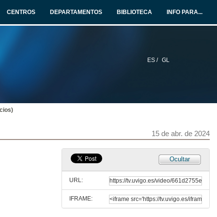
20 de mar. de 2024
CENTROS
DEPARTAMENTOS
BIBLIOTECA
INFO PARA...
Direccionamientos en ordenadores CISC (recuperada del curso 22/23)
21 de mar. de 2023
ES /
GL
Algorítmez. (Resumen) (recuperada del curso 22/23)
24 de mar. de 2023
cios)
EC2AB_14: Ejercicio 2 de Algorítmez
1 de abr. de 2024
15 de abr. de 2024
Variacións sobre a Periferia
Ocultar
8 de abr. de 2024
URL:
IFRAME:
Interrupciones