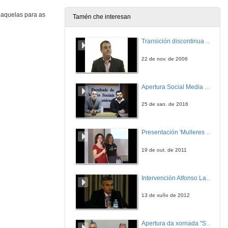
 aquelas para as
Tamén che interesan
Bases de datos. Introducción
Transición discontinua de partículas de microgel termosensible
6 de maio de 2024
22 de nov. de 2006
Apertura Social Media Day 2016
25 de xan. de 2016
Presentación 'Mulleres no software libre'
19 de out. de 2011
Intervención Alfonso Lago Ferreiro
13 de xuño de 2012
Apertura da xornada "Smart-Energy, Smart-City"