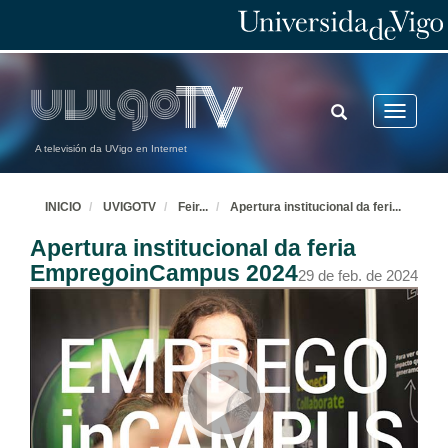
TOGGLE
Toggle
SEARCH
navigatio
A televisión da UVigo en Internet
INICIO
UVIGOTV
Feir
...
Apertura institucional da feri
...
Apertura institucional da feria
EmpregoinCampus 2024
29 de feb. de 2024