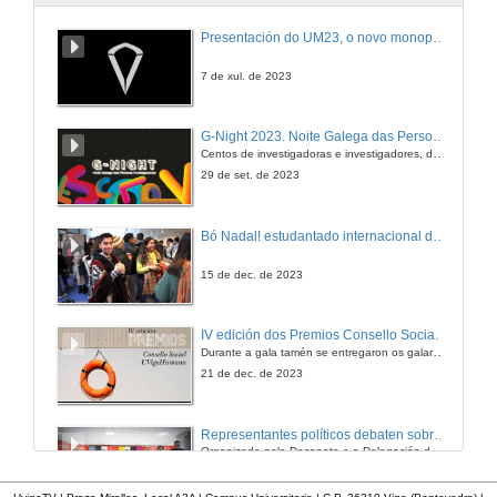
Presentación do UM23, o novo monopraza de UVigo Motorsport
7 de xul. de 2023
G-Night 2023. Noite Galega das Persoas Investigadoras. Conciencias creativas
Centos de investigadoras e investigadores, decenas de actividades e sete cidades
29 de set. de 2023
Bó Nadal! estudantado internacional da Universidade de Vigo
15 de dec. de 2023
IV edición dos Premios Consello Social UVigo Humana
Durante a gala tamén se entregaron os galardóns aos mellores TFG e TFM en materia de Axenda 2030
21 de dec. de 2023
Representantes políticos debaten sobre educación e xuventude no campus de Pontevedra
Organizado polo Decanato e a Delegación de Alumnado de Dirección e Xestión Pública e coa participación de candidatos de PP, BNG, PSOE, Sumar e Podemos
16 de feb. de 2024