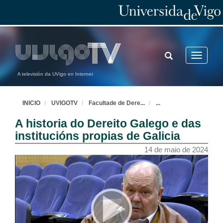
TOGGLE
Toggle
SEARCH
navigatio
A televisión da UVigo en Internet
INICIO
UVIGOTV
Facultade de Dere
...
...
A historia do Dereito Galego e das
institucións propias de Galicia
14 de maio de 2024