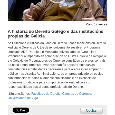
Visto
12
veces
A historia do Dereito Galego e das institucións
propias de Galicia
As titulacións xurídicas do Grao en Dereito –coas mencións en Dereito
xudicial e Dereito da UE e desenvolvemento sostible-, o Programa
conxunto ADE-Dereito e o Mestrado universitario en Avogacía e
Procuradoría impartido en colaboración co Ilustre Colexio da Avogacía
e o Colexio de Procuradores de Ourense constitúen os piares centrais
da nosa oferta formativa. Proporcionan ás persoas tituladas as
competencias e habilidades necesarias para o acceso ao emprego
público nas distintas Administracións, ao emprego privado en postos
con formación xurídica altamente cualificados e ao exercicio de
profesións xurídicas e para comportarse de xeito ético e con
responsabilidade social como profesionais do Dereito.
i18n.one.Series:
Facultade de Dereito. Campus de Ourense.
Universidade de Vigo
Ocultar