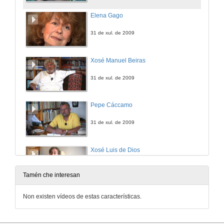
Elena Gago
31 de xul. de 2009
Xosé Manuel Beiras
31 de xul. de 2009
Pepe Cáccamo
31 de xul. de 2009
Xosé Luis de Dios
12 de xul. de 2024
Tamén che interesan
Avelino Pousa
Non existen vídeos de estas características.
12 de xul. de 2024