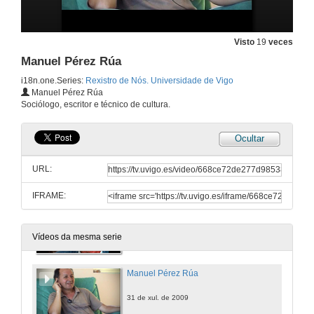
Elena Colmeiro González
Entrevista. Grupo de Investigación Fondo de Arte e Cultura Contemporánea.
Visto
19
veces
31 de xul. de 2009
Manuel Pérez Rúa
i18n.one.Series:
Rexistro de Nós. Universidade de Vigo
María Xosé Queizán
Manuel Pérez Rúa
Entrevista. Grupo de Investigación Fondo de Arte y Cultura Contemporánea.
Sociólogo, escritor e técnico de cultura.
31 de xul. de 2009
Ocultar
Luz Pozo Garza
Entrevista. Grupo de Investigación Fondo de Arte e Cultura Contemporánea.
URL:
31 de xul. de 2009
IFRAME:
Silverio Rivas
Entrevista. Grupo de Investigación Fondo de Arte e Cultura Contemporánea.
31 de xul. de 2009
Vídeos da mesma serie
Manuel Pérez Rúa
31 de xul. de 2009