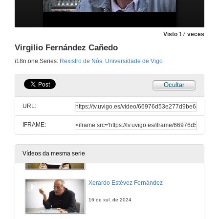
Avelino Pousa
12 de xul. de 2024
Visto
17
veces
Virgilio Fernández Cañedo
Román Pereiro Alonso
i18n.one.Series:
Rexistro de Nós. Universidade de Vigo
12 de xul. de 2024
Ocultar
Xosé Denis
URL:
15 de xul. de 2024
IFRAME:
Pilar García Negro
Vídeos da mesma serie
15 de xul. de 2024
Xerardo Estévez Fernández
16 de xul. de 2024