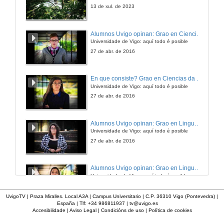
31 de xul. de 2009
13 de xul. de 2023
Xosé Luis de Dios
Alumnos Uvigo opinan: Grao en Ciencias da Linguaxe e Estudos Literarios
Universidade de Vigo: aquí todo é posible
12 de xul. de 2024
27 de abr. de 2016
Avelino Pousa
En que consiste? Grao en Ciencias da Linguaxe e Estudos Literarios
Universidade de Vigo: aquí todo é posible
12 de xul. de 2024
27 de abr. de 2016
Román Pereiro Alonso
Alumnos Uvigo opinan: Grao en Linguas Estranxeiras
Universidade de Vigo: aquí todo é posible
12 de xul. de 2024
27 de abr. de 2016
Xosé Denis
Alumnos Uvigo opinan: Grao en Linguas Estranxeiras
Universidade de Vigo: aquí todo é posible
15 de xul. de 2024
27 de abr. de 2016
UvigoTV | Praza Miralles. Local A3A | Campus Universitario | C.P. 36310 Vigo (Pontevedra) |
España | Tlf: +34 986811937 |
tv@uvigo.es
Pilar García Negro
Accesibilidade
|
Aviso Legal
|
Condicións de uso
|
Política de cookies
Concerto Os Carunchos
Tema 3