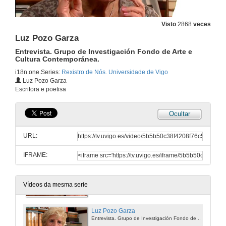
31 de xul. de 2009
Visto
2868
veces
Antía Cal. Pedagoga, escritora e intelectual.
Luz Pozo Garza
Entrevista. Grupo de Investigación Fondo de Arte e Cultura Contemporánea.
31 de xul. de 2009
Entrevista. Grupo de Investigación Fondo de Arte e
Cultura Contemporánea.
i18n.one.Series:
Rexistro de Nós. Universidade de Vigo
Xan Bouzada
Luz Pozo Garza
Entrevista. Grupo de Investigación Fondo de Arte e Cultura Contemporánea.
Escritora e poetisa
31 de xul. de 2009
Ocultar
Elena Colmeiro González
Entrevista. Grupo de Investigación Fondo de Arte e Cultura Contemporánea.
URL:
31 de xul. de 2009
IFRAME:
María Xosé Queizán
Entrevista. Grupo de Investigación Fondo de Arte y Cultura Contemporánea.
31 de xul. de 2009
Vídeos da mesma serie
Luz Pozo Garza
Entrevista. Grupo de Investigación Fondo de Arte e Cultura Contemporánea.