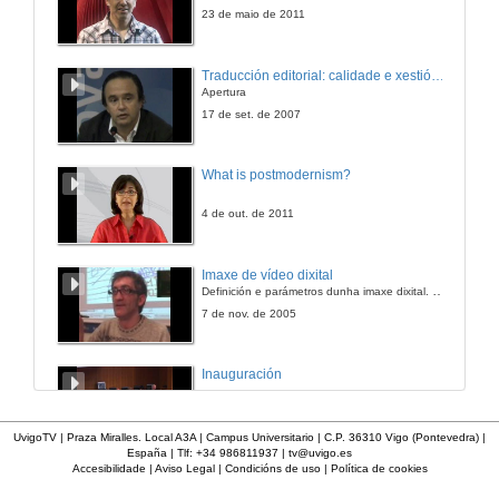
31 de xul. de 2009
23 de maio de 2011
Pepe Cáccamo
Traducción editorial: calidade e xestión de proxectos
Apertura
31 de xul. de 2009
17 de set. de 2007
Xosé Luis de Dios
What is postmodernism?
12 de xul. de 2024
4 de out. de 2011
Avelino Pousa
Imaxe de vídeo dixital
Definición e parámetros dunha imaxe dixital. Resolución e Aspecto. Profundidade da cor. Compresión. Frame por segundo. Entrelazado. Campos, cadros
12 de xul. de 2024
7 de nov. de 2005
Román Pereiro Alonso
Inauguración
12 de xul. de 2024
8 de maio de 2010
UvigoTV | Praza Miralles. Local A3A | Campus Universitario | C.P. 36310 Vigo (Pontevedra) |
España | Tlf: +34 986811937 |
tv@uvigo.es
Xosé Denis
Accesibilidade
|
Aviso Legal
|
Condicións de uso
|
Política de cookies
A inserción laboral dos licenciados en Ciencias do Mar: a carreira investigadora