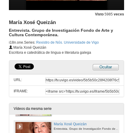
31 de xul. de 2009
Visto
5985
veces
Isaac Díaz Pardo
María Xosé Queizán
Entrevista. Grupo de Investigación Fondo de Arte e Cultura Contemporánea.
31 de xul. de 2009
Entrevista. Grupo de Investigación Fondo de Arte y
Cultura Contemporánea.
i18n.one.Series:
Rexistro de Nós. Universidade de Vigo
Antía Cal. Pedagoga, escritora e intelectual.
María Xosé Queizán
Entrevista. Grupo de Investigación Fondo de Arte e Cultura Contemporánea.
Escritora e catedrática de lingua e literatura galega
31 de xul. de 2009
Ocultar
Xan Bouzada
Entrevista. Grupo de Investigación Fondo de Arte e Cultura Contemporánea.
URL:
31 de xul. de 2009
IFRAME:
Elena Colmeiro González
Entrevista. Grupo de Investigación Fondo de Arte e Cultura Contemporánea.
31 de xul. de 2009
Vídeos da mesma serie
María Xosé Queizán
Entrevista. Grupo de Investigación Fondo de Arte y Cultura Contemporánea.