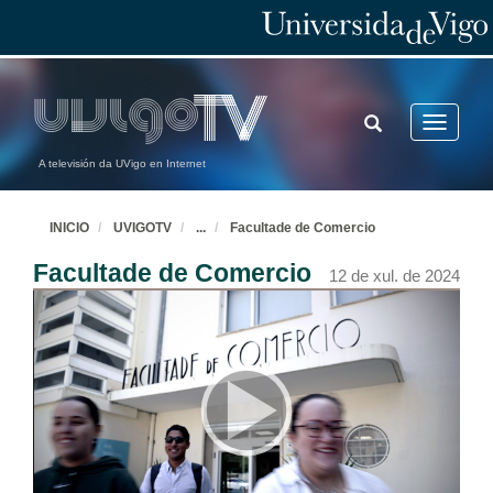
TOGGLE
Toggle
SEARCH
navigatio
A televisión da UVigo en Internet
INICIO
UVIGOTV
...
Facultade de Comercio
Facultade de Comercio
12 de xul. de 2024