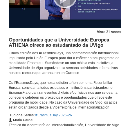
Erasmus+ & Universidade Europea ATHENA+
Conferencia
13 de out. de 2025
Visto
31
veces
Oportunidades que a Universidade Europea
Erasmus+ Internacional (KA171), a túa porta ao mundo
Conferencia
ATHENA ofrece ao estudantado da UVigo
14 de out. de 2025
Oitava edición dos #ErasmusDays, una conmemoración internacional
impulsada pola Unión Europea para dar a coñecer o seu programa de
mobilidade Erasmus+. Sumándose un ano máis a esta iniciativa, a
Convocatoria Erasmus+ KA171 PDI
Universidade de Vigo organiza esta semana actividades informativas
Conferencia
nos tres campus que arrancaron en Ourense.
17 de out. de 2025
Os #ErasmusDays, que nesta edición teñen por lema Facer brillar
Europa, convidan a todos os países e institucións participantes no
Redacta o teu proxecto Erasmus+ KA171
Erasmus+ a organizar eventos dixitais e/ou físicos nos que se dean a
Conferencia
coñecer e celebren os proxectos e oportunidades que ofrece este
17 de out. de 2025
programa de mobilidade. No caso da Universidade de Vigo, os actos
están organizados desde a Vicerreitoría de Internacionalización.
i18n.one.Series:
#ErasmusDay 2025-26
Blended Intensive Programme, BIP
María Pardal
Conferencia
Técnica da vicerreitoría de Internacionalización, Universidade de Vigo
17 de out. de 2025