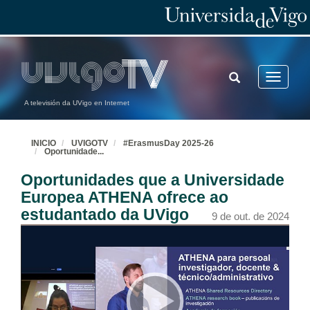
TOGGLE
Toggle
SEARCH
navigatio
A televisión da UVigo en Internet
INICIO
UVIGOTV
#ErasmusDay 2025-26
Oportunidade
...
Oportunidades que a Universidade
Europea ATHENA ofrece ao
estudantado da UVigo
9 de out. de 2024
Convocatorias de mobilidade 2025-26
Conferencia
13 de out. de 2025