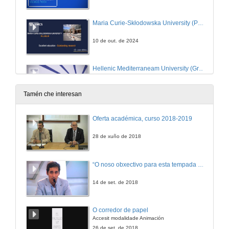
Maria Curie-Skłodowska University (Polonia)
10 de out. de 2024
Hellenic Mediterraneam University (Grecia)
10 de out. de 2024
Tamén che interesan
Mestrado conxunto Erasmus Mundus EMINENT e agradecementos
Oferta académica, curso 2018-2019
10 de out. de 2024
28 de xuño de 2018
Oportunidades Erasmus+ Ka131 para PDI
“O noso obxectivo para esta tempada é manter a categoría”
11 de out. de 2024
14 de set. de 2018
Oportunidades Erasmus+ Ka171 para PDI (convocatoria aberta)
O corredor de papel
Accesit modalidade Animación
11 de out. de 2024
26 de set. de 2018