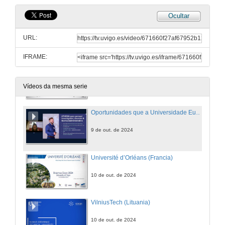
Ocultar
Convocatoria Erasmus+ KA131 PTXAS
Conferencia
URL:
17 de out. de 2025
IFRAME:
Sesión informativa sobre oportunidades de mobilidade para estudantado da UVigo
9 de out. de 2024
Vídeos da mesma serie
Oportunidades que a Universidade Europea ATHENA ofrece ao estudantado da UVigo
9 de out. de 2024
Université d’Orléans (Francia)
10 de out. de 2024
VilniusTech (Lituania)
10 de out. de 2024