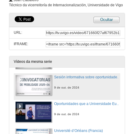
Juan Cabaleiro
Conferencia
Técnico da vicerreitoría de Internacionalización, Universidade de Vigo
17 de out. de 2025
Ocultar
Blended Intensive Programme, BIP
Conferencia
URL:
17 de out. de 2025
IFRAME:
Convocatoria Erasmus+ KA131 PTXAS
Conferencia
17 de out. de 2025
Vídeos da mesma serie
Sesión informativa sobre oportunidades de mobilidade para estudantado da UVigo
9 de out. de 2024
Oportunidades que a Universidade Europea ATHENA ofrece ao estudantado da UVigo
9 de out. de 2024
Université d’Orléans (Francia)