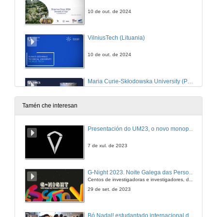
10 de out. de 2024
VilniusTech (Lituania)
10 de out. de 2024
Maria Curie-Skłodowska University (Polonia)
10 de out. de 2024
Tamén che interesan
Hellenic Mediterraneam University (Grecia)
Presentación do UM23, o novo monopraza de UVigo Motorsport
10 de out. de 2024
7 de xul. de 2023
Mestrado conxunto Erasmus Mundus EMINENT e agradecementos
G-Night 2023. Noite Galega das Persoas Investigadoras. Conciencias creativas
Centos de investigadoras e investigadores, decenas de actividades e sete cidades
10 de out. de 2024
29 de set. de 2023
Oportunidades Erasmus+ Ka131 para PDI
Bó Nadal! estudantado internacional da Universidade de Vigo