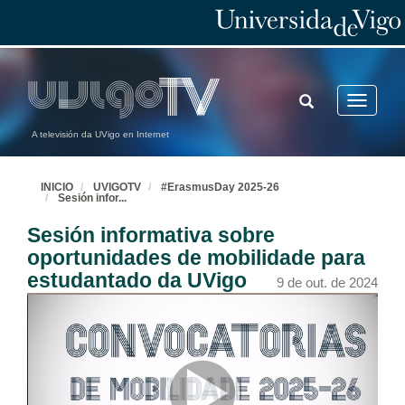
TOGGLE
Toggle
SEARCH
navigatio
A televisión da UVigo en Internet
INICIO
UVIGOTV
#ErasmusDay 2025-26
Sesión infor
...
Sesión informativa sobre
oportunidades de mobilidade para
estudantado da UVigo
9 de out. de 2024