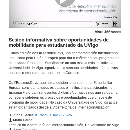
Convocatorias de mobilidade 2025-26
Conferencia
Visto
466
veces
13 de out. de 2025
Sesión informativa sobre oportunidades de
mobilidade para estudantado da UVigo
Erasmus+ & Universidade Europea ATHENA+
Oitava edición dos #ErasmusDays, una conmemoración internacional
Conferencia
impulsada pola Unión Europea para dar a coñecer o seu programa de
13 de out. de 2025
mobilidade Erasmus+. Sumándose un ano máis a esta iniciativa, a
Universidade de Vigo organiza esta semana actividades informativas
nos tres campus que arrancaron en Ourense.
Erasmus+ Internacional (KA171), a túa porta ao mundo
Conferencia
Os #ErasmusDays, que nesta edición teñen por lema Facer brillar
14 de out. de 2025
Europa, convidan a todos os países e institucións participantes no
Erasmus+ a organizar eventos dixitais e/ou físicos nos que se dean a
coñecer e celebren os proxectos e oportunidades que ofrece este
Convocatoria Erasmus+ KA171 PDI
programa de mobilidade. No caso da Universidade de Vigo, os actos
Conferencia
están organizados desde a Vicerreitoría de Internacionalización.
17 de out. de 2025
i18n.one.Series:
#ErasmusDay 2025-26
María Pardal
Técnica da vicerreitoría de Internacionalización, Universidade de Vigo
Redacta o teu proxecto Erasmus+ KA171