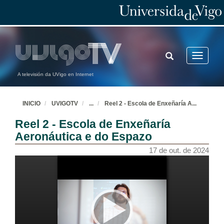
TOGGLE
Toggle
SEARCH
navigatio
A televisión da UVigo en Internet
INICIO
UVIGOTV
...
Reel 2 - Escola de Enxeñaría A
...
Reel 2 - Escola de Enxeñaría
Aeronáutica e do Espazo
17 de out. de 2024