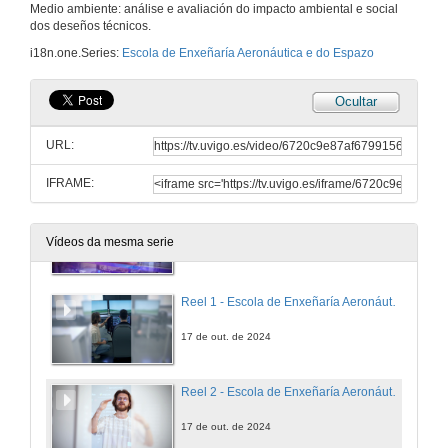
Medio ambiente: análise e avaliación do impacto ambiental e social
dos deseños técnicos.
Escuela de Ingeniería Aeronáutica y del Espacio. Campus de Ourense
Publireportaxe
i18n.one.Series:
Escola de Enxeñaría Aeronáutica e do Espazo
17 de out. de 2024
Ocultar
Grao en Enxeñaría Aeroespacial. Campus de Ourense
Spot
URL:
17 de out. de 2024
IFRAME:
Grado en Ingeniería Aeroespacial. Campus de Ourense
Spot
Vídeos da mesma serie
17 de out. de 2024
Reel 1 - Escola de Enxeñaría Aeronáutica e do Espazo
17 de out. de 2024
Reel 2 - Escola de Enxeñaría Aeronáutica e do Espazo
17 de out. de 2024