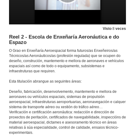
Visto
8
veces
Reel 2 - Escola de Enxeñaría Aeronáutica e do
Espazo
O Grao en Enxeñaría Aeroespacial forma futuros/as Enxeñeiros/as
Técnicos/as Aeronáuticos/as (profesión regulada) que se ocupen do
deseño, construción, mantemento e mellora de aeronaves e vehículos
espaciais así como de todo o equipamento, subsistemas e
infraestruturas que requiren.
Esta titulación abrangue as seguintes áreas:
Deseño, fabricación, desenvolvemento, mantemento e mellora de
aeronaves ou vehículos espaciais, sistemas de propulsión
aeroespacial, infraestruturas aeroportuarias, aeronavegación e calquer
sistema de transporte aéreo ou xestión do tráfico aéreo…
Verificación e certificación aeronáutica: redacción e dirección de
proxectos de peritación, certificados de navegabilidade, inspeccións de
Escola de Enxeñaría Aeronáutica e do Espazo. Campus de Ourense
material aeroespacial, dictames e asesoramento técnico en áreas
Publireportaxe
relativas á súa especialidade, control de calidade, ensaios técnico-
17 de out. de 2024
experimentais.