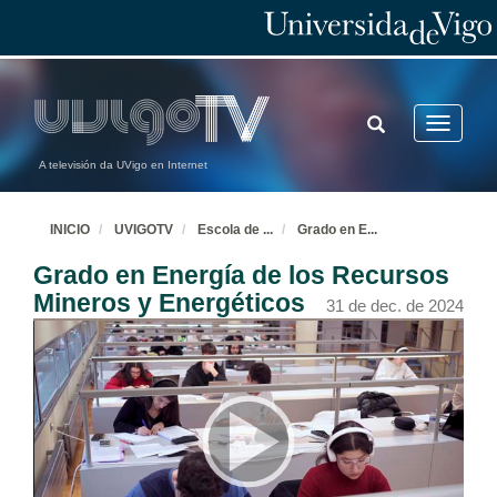
TOGGLE
Toggle
SEARCH
navigatio
A televisión da UVigo en Internet
INICIO
UVIGOTV
Escola de
...
Grado en E
...
Grado en Energía de los Recursos
Mineros y Energéticos
31 de dec. de 2024