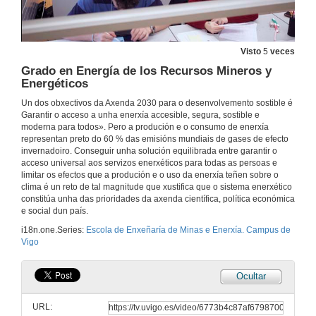
Visto
5
veces
Grado en Energía de los Recursos Mineros y
Energéticos
Un dos obxectivos da Axenda 2030 para o desenvolvemento sostible é
Garantir o acceso a unha enerxía accesible, segura, sostible e
moderna para todos». Pero a produción e o consumo de enerxía
representan preto do 60 % das emisións mundiais de gases de efecto
invernadoiro. Conseguir unha solución equilibrada entre garantir o
acceso universal aos servizos enerxéticos para todas as persoas e
Escola de Enxeñaría de Minas e Enerxía. Campus de Vigo
limitar os efectos que a produción e o uso da enerxía teñen sobre o
clima é un reto de tal magnitude que xustifica que o sistema enerxético
31 de dec. de 2024
constitúa unha das prioridades da axenda científica, política económica
e social dun país.
Escuela de Ingeniería de Minas y Energía. Campus de Vigo
i18n.one.Series:
Escola de Enxeñaría de Minas e Enerxía. Campus de
Vigo
31 de dec. de 2024
Ocultar
EME. Algo máis que pico e pala
URL:
20 de xan. de 2025