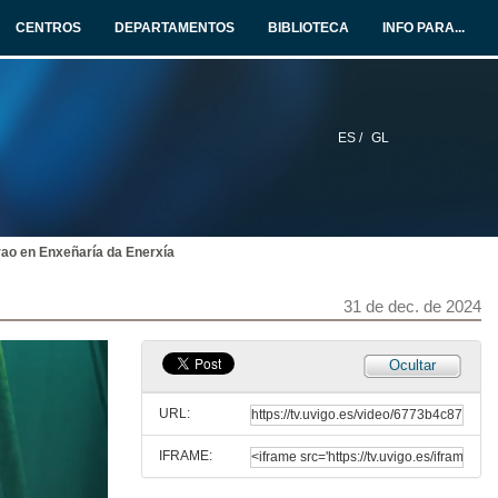
CENTROS
DEPARTAMENTOS
BIBLIOTECA
INFO PARA...
ES /
GL
Escola de Enxeñaría de Minas e Enerxía. Campus de Vigo
31 de dec. de 2024
ao en Enxeñaría da Enerxía
Escuela de Ingeniería de Minas y Energía. Campus de Vigo
31 de dec. de 2024
31 de dec. de 2024
Ocultar
EME. Algo máis que pico e pala
URL:
20 de xan. de 2025
IFRAME:
EME. Algo más que pico y pala