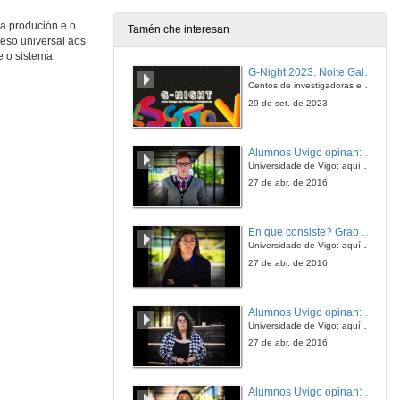
 a produción e o
Tamén che interesan
eso universal aos
e o sistema
G-Night 2023. Noite Galega das Persoas Investigadoras. Conciencias creativas
Centos de investigadoras e investigadores, decenas de actividades e sete cidades
29 de set. de 2023
Alumnos Uvigo opinan: Grao en Ciencias da Linguaxe e Estudos Literarios
Universidade de Vigo: aquí todo é posible
27 de abr. de 2016
En que consiste? Grao en Ciencias da Linguaxe e Estudos Literarios
Universidade de Vigo: aquí todo é posible
27 de abr. de 2016
Alumnos Uvigo opinan: Grao en Linguas Estranxeiras
Universidade de Vigo: aquí todo é posible
27 de abr. de 2016
Alumnos Uvigo opinan: Grao en Linguas Estranxeiras