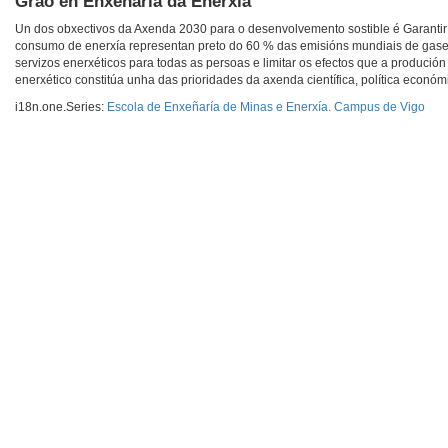
Grao en Enxeñaría da Enerxía
Un dos obxectivos da Axenda 2030 para o desenvolvemento sostible é Garantir 
consumo de enerxía representan preto do 60 % das emisións mundiais de gases 
servizos enerxéticos para todas as persoas e limitar os efectos que a produción
enerxético constitúa unha das prioridades da axenda científica, política económi
i18n.one.Series:
Escola de Enxeñaría de Minas e Enerxía. Campus de Vigo