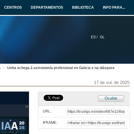
CENTROS
DEPARTAMENTOS
BIBLIOTECA
INFO PARA...
ES /
GL
a
Unha achega á astronomía profesional en Galicia e na diáspora
17 de xul. de 2025
Ocultar
URL:
IFRAME:
I Congreso Galego de Investigación en Astronomía e Astrofísica
GIAA 2025