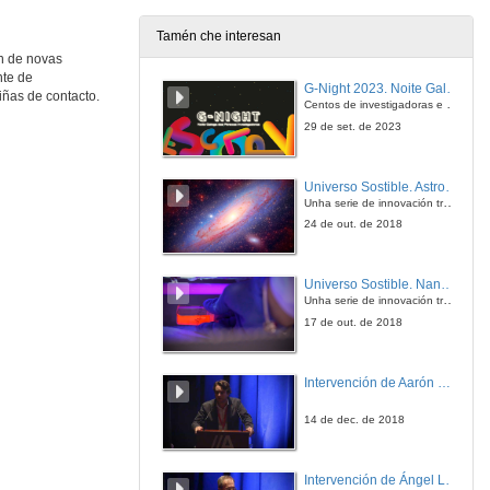
Tamén che interesan
n de novas
Apertura do congreso
nte de
G-Night 2023. Noite Galega das Persoas Investigadoras. Conciencias creativas
iñas de contacto.
17 de xul. de 2025
Centos de investigadoras e investigadores, decenas de actividades e sete cidades
29 de set. de 2023
O sistema Beta Pictoris: colisións e cometas
Conferencia
Universo Sostible. Astrofísica, ¿canto brillan as estrelas?
17 de xul. de 2025
Unha serie de innovación transmedia para a divulgación da ciencia producida pola Crue e emitida pola 2 de TVE
24 de out. de 2018
Abundancias coronais: a súa influencia na fotoevaporación de atmosferas exoplanetarias
Conferencia
Universo Sostible. Nanotecnoloxía, gran solución
17 de xul. de 2025
Unha serie de innovación transmedia para a divulgación da ciencia producida pola Crue e emitida pola 2 de TVE
17 de out. de 2018
The cloudy atmosphere of GJ 436 b and TOI-1752's architecture
Conference
Intervención de Aarón Nercellas
17 de xul. de 2025
14 de dec. de 2018
New grids of M dwarf models
Conference
Intervención de Ángel Luis Moratilla
17 de xul. de 2025