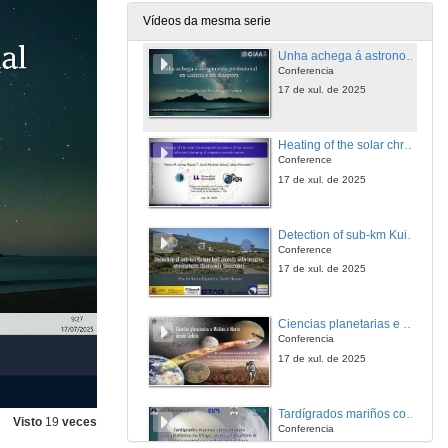
10 de xul. de 2025
Vídeos da mesma serie
Unha achega á astronomía profesional en Galicia e na diáspora
Conferencia
17 de xul. de 2025
Heating of the solar chromosphere by means of ion-neutral collisional damping of magneto-acoustic waves
Conference
17 de xul. de 2025
Detection of sub-km Kuiper belt objects with imaging atmospheric Cherenkov telescopes
Conference
17 de xul. de 2025
Ciencias planetarias e Misións a Marte dende Galicia
Conferencia
17 de xul. de 2025
Tardígrados mariños como modelo astrobiolóxico na UVigo: avances no cultivo in vitro e resposta a cambios magnéticos
Visto
19
veces
Conferencia
17 de xul. de 2025