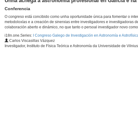
Unha achega á astronomía profesional en Galicia e na
Conferencia
O congreso está concibido como unha oportunidade única para fomentar o inte
metodoloxías e a creación de sinerxias entre investigadores e investigadoras d
colaboración aberto e dinámico, no que tanto o persoal investigador novo como
i18n.one.Series:
I Congreso Galego de Investigación en Astronomía e Astrofísic
Carlos Viscasillas Vázquez
Investigador, Instituto de Física Teórica e Astronomía da Universidade de Vilnius