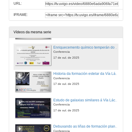
URL:
17 de xul. de 2025
IFRAME:
O comezo da investigación astronómica en Galicia
Conferencia
17 de xul. de 2025
Vídeos da mesma serie
Enriquecemento químico temperán do Disco de Vía Láctea
Conferencia
17 de xul. de 2025
Historia da formación estelar da Vía Láctea a través dos cúmulos globulares
Conferencia
17 de xul. de 2025
Estudo de galaxias similares á Vía Láctea e M31 mediante a simulación cosmológica TNG50
Conferencia
17 de xul. de 2025
Debuxando as liñas de formación planetaria grazas ao telescopio espacial James Webb
Conferencia