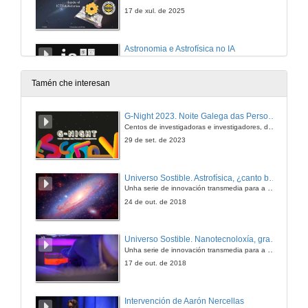
17 de xul. de 2025
Astronomia e Astrofísica no IA
Conferencia
17 de xul. de 2025
Tamén che interesan
O sector espacial en Galicia: potencial, innovación e futuro
G-Night 2023. Noite Galega das Persoas Investigadoras. Conciencias creativas
Mesa redonda
Centos de investigadoras e investigadores, decenas de actividades e sete cidades
17 de xul. de 2025
29 de set. de 2023
The Cosmic Web as driver of galaxy properties and satellite organization
Universo Sostible. Astrofísica, ¿canto brillan as estrelas?
Conferencia
Unha serie de innovación transmedia para a divulgación da ciencia producida pola Crue e emitida pola 2 de TVE
18 de xul. de 2025
24 de out. de 2018
Hα con James Webb a 5<z<7: cuantificando a formación estelar en galaxias no primeiro mil millón de anos do Universo
Universo Sostible. Nanotecnoloxía, gran solución
Conferencia
Unha serie de innovación transmedia para a divulgación da ciencia producida pola Crue e emitida pola 2 de TVE
18 de xul. de 2025
17 de out. de 2018
Estudo de galaxias satélite ananas en simulacións cosmolóxicas 'zoom-in' de halos tipo Vía Láctea
Intervención de Aarón Nercellas
Conferencia