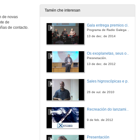
Tamén che interesan
n de novas
Historia da formación estelar da Vía Láctea a través dos cúmulos globulares
nte de
Conferencia
Gala entrega premios ciencia que conta 2014. Fundación Barrié
iñas de contacto.
17 de xul. de 2025
Programa de Radio Galega "Efervescencia"
13 de dec. de 2014
Estudo de galaxias similares á Vía Láctea e M31 mediante a simulación cosmológica TNG50
Conferencia
Os exoplanetas, seus océanos e a búsqueda de vida neles.
17 de xul. de 2025
Presnetación.
13 de dec. de 2012
Debuxando as liñas de formación planetaria grazas ao telescopio espacial James Webb
Conferencia
Sales higroscópicas e posibilidade de vida en Marte
17 de xul. de 2025
26 de xul. de 2010
Astronomia e Astrofísica no IA
Conferencia
Recreación do lanzamiento
17 de xul. de 2025
9 de feb. de 2012
O sector espacial en Galicia: potencial, innovación e futuro
Mesa redonda
Presentación
17 de xul. de 2025