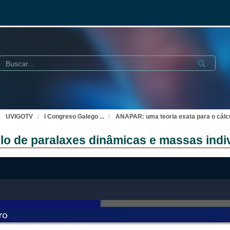
Buscar
Submit
UVIGOTV
I Congreso Galego
...
ANAPAR: uma teoria exata para o cálcu
o de paralaxes dinâmicas e massas indivi