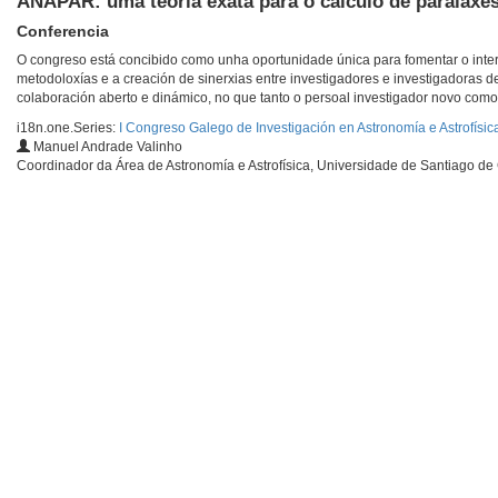
ANAPAR: uma teoria exata para o cálculo de paralaxes
Conferencia
O congreso está concibido como unha oportunidade única para fomentar o inte
metodoloxías e a creación de sinerxias entre investigadores e investigadoras d
colaboración aberto e dinámico, no que tanto o persoal investigador novo como
i18n.one.Series:
I Congreso Galego de Investigación en Astronomía e Astrofísic
Manuel Andrade Valinho
Coordinador da Área de Astronomía e Astrofísica, Universidade de Santiago d