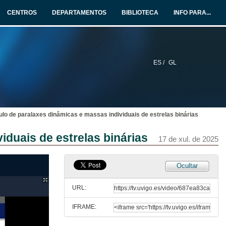
17 de xul. de 2025
CENTROS
DEPARTAMENTOS
BIBLIOTECA
INFO PARA...
Abundancias coronais: a súa influencia na fotoevaporación de atmosferas exoplanetarias
Conferencia
17 de xul. de 2025
ES /
GL
The cloudy atmosphere of GJ 436 b and TOI-1752's architecture
Conference
17 de xul. de 2025
lo de paralaxes dinâmicas e massas individuais de estrelas binárias
New grids of M dwarf models
Conference
duais de estrelas binárias
17 de xul. de 2025
17 de xul. de 2025
Análise topolóxica de datos aplicada á formación estelar
Ocultar
Conferencia
17 de xul. de 2025
URL:
IFRAME:
Decoding the lack of fast rotators in Cygnus OB2: 3D modelling of non-spherical massive stars
Conference