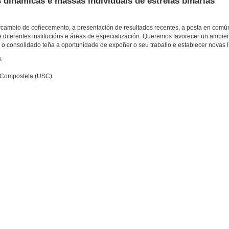
 dinâmicas e massas individuais de estrelas binárias
rcambio de coñecemento, a presentación de resultados recentes, a posta en comú
e diferentes institucións e áreas de especialización. Queremos favorecer un ambie
 o consolidado teña a oportunidade de expoñer o seu traballo e establecer novas l
a
e Compostela (USC)