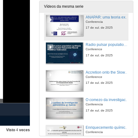
17 de xul. de 2025
Vídeos da mesma serie
ANAPAR: uma teoria exata para o cálculo de paralaxes dinâmicas e massas individuais de estrelas binárias
Conferencia
17 de xul. de 2025
Radio pulsar population synthesis with consistent flux measurements using simulation-based inference
Conference
17 de xul. de 2025
Accretion onto the Slowly Rotating Magnetar Candidate 4U 0114+65
Conference
17 de xul. de 2025
O comezo da investigación astronómica en Galicia
Conferencia
17 de xul. de 2025
Enriquecemento químico temperán do Disco de Vía Láctea
Visto
4
veces
Conferencia
17 de xul. de 2025