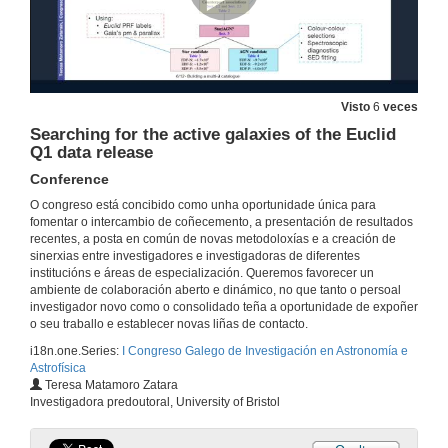
Astronomia e Astrofísica no IA
Conferencia
17 de xul. de 2025
O sector espacial en Galicia: potencial, innovación e futuro
Visto
6
veces
Mesa redonda
Searching for the active galaxies of the Euclid
17 de xul. de 2025
Q1 data release
Conference
The Cosmic Web as driver of galaxy properties and satellite organization
O congreso está concibido como unha oportunidade única para
Conferencia
fomentar o intercambio de coñecemento, a presentación de resultados
18 de xul. de 2025
recentes, a posta en común de novas metodoloxías e a creación de
sinerxias entre investigadores e investigadoras de diferentes
institucións e áreas de especialización. Queremos favorecer un
Hα con James Webb a 5<z<7: cuantificando a formación estelar en galaxias no primeiro mil millón de anos do Universo
ambiente de colaboración aberto e dinámico, no que tanto o persoal
Conferencia
investigador novo como o consolidado teña a oportunidade de expoñer
18 de xul. de 2025
o seu traballo e establecer novas liñas de contacto.
i18n.one.Series:
I Congreso Galego de Investigación en Astronomía e
Astrofísica
Estudo de galaxias satélite ananas en simulacións cosmolóxicas 'zoom-in' de halos tipo Vía Láctea
Teresa Matamoro Zatara
Conferencia
Investigadora predoutoral, University of Bristol
18 de xul. de 2025