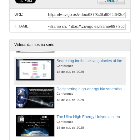
Ocultar
Resultados do comisionado do Thirty-and-Forty Gigahertz Instrument (TFGI) e desempeño previsto en observacións cosmolóxicas
Conferencia
URL:
18 de xul. de 2025
IFRAME:
Galaxias con liñas de emisión extremas. ¿Son os veciños os desencadenantes de esta propiedade?
Conferencia
18 de xul. de 2025
Vídeos da mesma serie
Searching for the active galaxies of the Euclid Q1 data release
Conference
18 de xul. de 2025
Deciphering high-energy blazar emission through multi-wavelength polarimetry
Conference
18 de xul. de 2025
The Ultra High Energy Universe seen by the Pierre Auger Observatory
Conference
18 de xul. de 2025