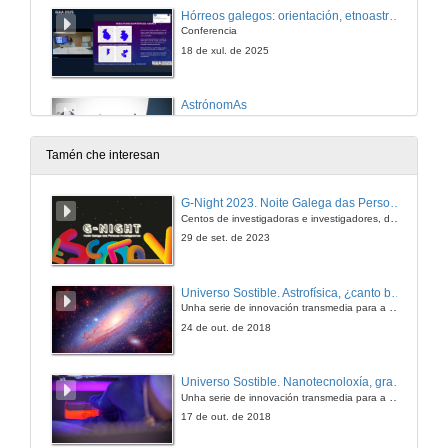
Hórreos galegos: orientación, etnoastronomía e estatísticas
Conferencia
18 de xul. de 2025
AstrónomAs
Conferencia
18 de xul. de 2025
Tamén che interesan
Os ceos do pasado en Galicia e máis aló
G-Night 2023. Noite Galega das Persoas Investigadoras. Conciencias creativas
Conferencia
Centos de investigadoras e investigadores, decenas de actividades e sete cidades
18 de xul. de 2025
29 de set. de 2023
Divulgación e estudo da contaminación luminosa en e desde Galicia por calidade do ceo nocturno
Universo Sostible. Astrofísica, ¿canto brillan as estrelas?
Conferencia
Unha serie de innovación transmedia para a divulgación da ciencia producida pola Crue e emitida pola 2 de TVE
18 de xul. de 2025
24 de out. de 2018
Determinación da Velocidade Radial das Estrelas 61 Virginis (HD 115617), 23 Lib (HD 169830), 55 Cancri (HD 75732), γ Lupi (HD 139664) e HD 134987
Universo Sostible. Nanotecnoloxía, gran solución
Conferencia
Unha serie de innovación transmedia para a divulgación da ciencia producida pola Crue e emitida pola 2 de TVE
18 de xul. de 2025
17 de out. de 2018