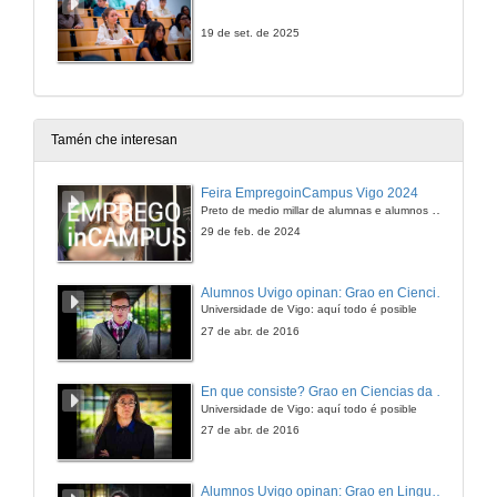
19 de set. de 2025
Tamén che interesan
Feira EmpregoinCampus Vigo 2024
Preto de medio millar de alumnas e alumnos buscan coñecer máis de preto as oportunidades que lles achegan as arredor de medio cento de empresas que participan na edición viguesa da feira. Xunto coa visita aos stands, durante a feria desenvólvense varias actividades complementarias, como obradoiros, conversas, mesas redondas ou o pasaporte de empregabilidade, un espazo no que poderán recibir asesoramento sobre o seu CV.
29 de feb. de 2024
Alumnos Uvigo opinan: Grao en Ciencias da Linguaxe e Estudos Literarios
Universidade de Vigo: aquí todo é posible
27 de abr. de 2016
En que consiste? Grao en Ciencias da Linguaxe e Estudos Literarios
Universidade de Vigo: aquí todo é posible
27 de abr. de 2016
Alumnos Uvigo opinan: Grao en Linguas Estranxeiras