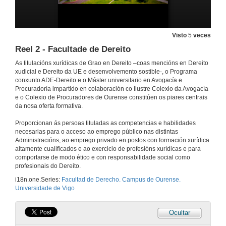
15 de set. de 2025
Visto
5
veces
Grado en Derecho. Campus de Ourense
Reel 2 - Facultade de Dereito
16 de set. de 2025
As titulacións xurídicas de Grao en Dereito –coas mencións en Dereito
xudicial e Dereito da UE e desenvolvemento sostible-, o Programa
conxunto ADE-Dereito e o Máster universitario en Avogacía e
Degree in Law. Ourense Campus
Procuradoría impartido en colaboración co Ilustre Colexio da Avogacía
e o Colexio de Procuradores de Ourense constitúen os piares centrais
da nosa oferta formativa.
17 de set. de 2025
Proporcionan ás persoas tituladas as competencias e habilidades
necesarias para o acceso ao emprego público nas distintas
Simultaneidade do Grao en Administración e Dirección de Empresas (ADE) e o Grao en Dereito. Campus de Ourense
Administracións, ao emprego privado en postos con formación xurídica
altamente cualificados e ao exercicio de profesións xurídicas e para
18 de set. de 2025
comportarse de modo ético e con responsabilidade social como
profesionais do Dereito.
Simultaneidad del Grado en Administración y Dirección de Empresas (ADE) y del Grado en Derecho. Campus de Ourense
i18n.one.Series:
Facultad de Derecho. Campus de Ourense.
Universidade de Vigo
19 de set. de 2025
Ocultar
Double Degree in Business Administration and Law. Ourense Campus