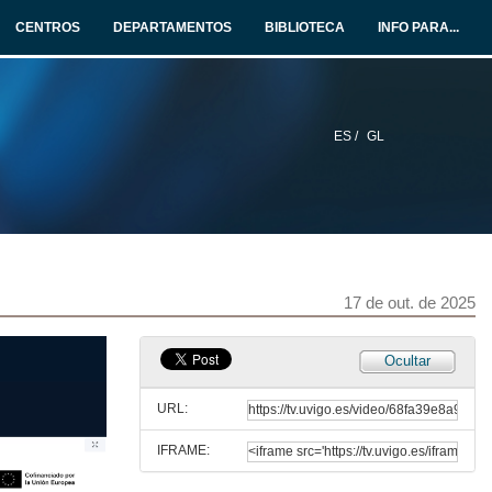
CENTROS
DEPARTAMENTOS
BIBLIOTECA
INFO PARA...
ES /
GL
Convocatorias de mobilidade 2025-26
Conferencia
13 de out. de 2025
17 de out. de 2025
Erasmus+ & Universidade Europea ATHENA+
Ocultar
Conferencia
13 de out. de 2025
URL:
IFRAME:
Erasmus+ Internacional (KA171), a túa porta ao mundo
Conferencia