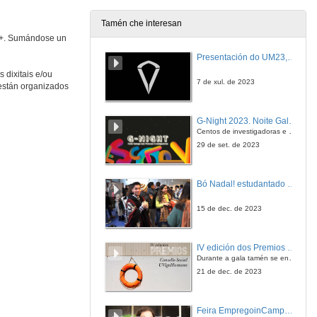
Tamén che interesan
s+. Sumándose un
Oportunidades que a Universidade Europea ATHENA ofrece ao estudantado da UVigo
Presentación do UM23, o novo monopraza de UVigo Motorsport
9 de out. de 2024
 dixitais e/ou
7 de xul. de 2023
 están organizados
Université d’Orléans (Francia)
G-Night 2023. Noite Galega das Persoas Investigadoras. Conciencias creativas
10 de out. de 2024
Centos de investigadoras e investigadores, decenas de actividades e sete cidades
29 de set. de 2023
VilniusTech (Lituania)
Bó Nadal! estudantado internacional da Universidade de Vigo
10 de out. de 2024
15 de dec. de 2023
Maria Curie-Skłodowska University (Polonia)
IV edición dos Premios Consello Social UVigo Humana
10 de out. de 2024
Durante a gala tamén se entregaron os galardóns aos mellores TFG e TFM en materia de Axenda 2030
21 de dec. de 2023
Hellenic Mediterraneam University (Grecia)
Feira EmpregoinCampus Vigo 2024
10 de out. de 2024