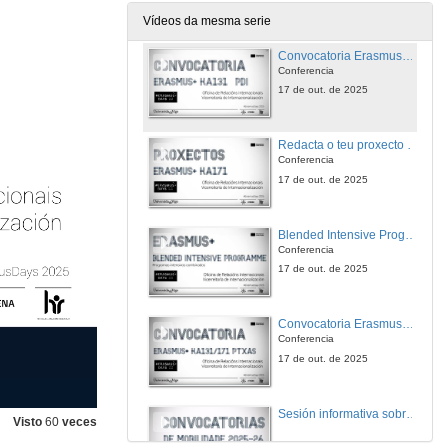
14 de out. de 2025
Vídeos da mesma serie
Convocatoria Erasmus+ KA171 PDI
Conferencia
17 de out. de 2025
Redacta o teu proxecto Erasmus+ KA171
Conferencia
17 de out. de 2025
Blended Intensive Programme, BIP
Conferencia
17 de out. de 2025
Convocatoria Erasmus+ KA131 PTXAS
Conferencia
17 de out. de 2025
Sesión informativa sobre oportunidades de mobilidade para estudantado da UVigo
Visto
60
veces
9 de out. de 2024