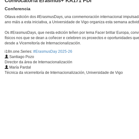
Convocatoria Erasmus+ KA171 PDI
Conferencia
Oitava edición dos #ErasmusDays, una conmemoración internacional impulsa
ano máis a esta iniciativa, a Universidade de Vigo organiza esta semana activ
Os #ErasmusDays, que nesta edición teñen por lema Facer brillar Europa, convid
físicos nos que se dean a coñecer e celebren os proxectos e oportunidades qu
desde a Vicerreitoría de Internacionalización.
i18n.one.Series:
#ErasmusDay 2025-26
Santiago Pozo
Director da área de Internacionalización
María Pardal
Técnica da vicerreitoría de Internacionalización, Universidade de Vigo