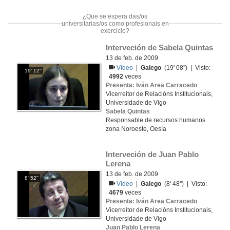
¿Que se espera das/os
universitarias/os como profesionais en
exercicio?
Interveción de Sabela Quintas
13 de feb. de 2009
Vídeo
|
Galego
(19' 08'') | Visto:
19' 12''
4992
veces
Presenta: Iván Area Carracedo
Vicerreitor de Relacións Institucionais,
Universidade de Vigo
Sabela Quintas
Responsable de recursos humanos
zona Noroeste, Oesía
Interveción de Juan Pablo 
Lerena
13 de feb. de 2009
8' 52''
Vídeo
|
Galego
(8' 48'') | Visto:
4679
veces
Presenta: Iván Area Carracedo
Vicerreitor de Relacións Institucionais,
Universidade de Vigo
Juan Pablo Lerena