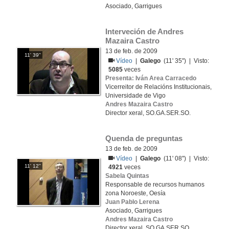
Asociado, Garrigues
Interveción de Andres 
Mazaira Castro
13 de feb. de 2009
11' 39''
Vídeo
|
Galego
(11' 35'') | Visto:
5085
veces
Presenta: Iván Area Carracedo
Vicerreitor de Relacións Institucionais,
Universidade de Vigo
Andres Mazaira Castro
Director xeral, SO.GA.SER.SO.
Quenda de preguntas
13 de feb. de 2009
Vídeo
|
Galego
(11' 08'') | Visto:
11' 12''
4921
veces
Sabela Quintas
Responsable de recursos humanos
zona Noroeste, Oesía
Juan Pablo Lerena
Asociado, Garrigues
Andres Mazaira Castro
Director xeral, SO.GA.SER.SO.