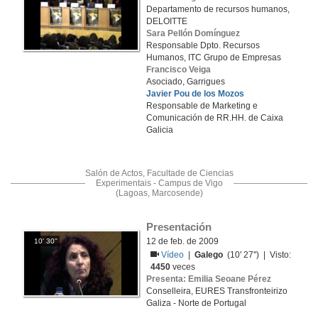
Departamento de recursos humanos,
DELOITTE
Sara Pellón Domínguez
Responsable Dpto. Recursos
Humanos, ITC Grupo de Empresas
Francisco Veiga
Asociado, Garrigues
Javier Pou de los Mozos
Responsable de Marketing e
Comunicación de RR.HH. de Caixa
Galicia
Salón de Actos, Facultade de Ciencias
Experimentais - Campus de Vigo
(Lagoas, Marcosende)
Presentación
12 de feb. de 2009
10' 30''
Vídeo
|
Galego
(10' 27'') | Visto:
4450
veces
Presenta: Emilia Seoane Pérez
Conselleira, EURES Transfronteirizo
Galiza - Norte de Portugal