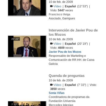
10 de feb. de 2009
Vídeo
|
Español
(12' 53'') |
Visto:
5447
veces
Francisco Veiga
Asociado, Garrigues
Intervención de Javier Pou de 
los Mozos
20' 22''
10 de feb. de 2009
Vídeo
|
Español
(20' 19'') |
Visto:
4609
veces
Javier Pou de los Mozos
Responsable de Marketing e
Comunicación de RR.HH. de Caixa
Galicia
Quenda de preguntas
10 de feb. de 2009
Vídeo
|
Español
(7' 33'') | Visto:
3850
veces
Sonia Viñas
Coordinadora de programas da
Fundación Universia
7' 37''
Mercedes Iglesias