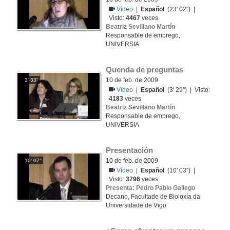
Vídeo
|
Español
(23' 02'') |
Visto:
4467
veces
Beatriz Sevillano Martín
Responsable de emprego,
UNIVERSIA
Quenda de preguntas
10 de feb. de 2009
3' 33''
Vídeo
|
Español
(3' 29'') | Visto:
4183
veces
Beatriz Sevillano Martín
Responsable de emprego,
UNIVERSIA
Presentación
10 de feb. de 2009
10' 07''
Vídeo
|
Español
(10' 03'') |
Visto:
3796
veces
Presenta: Pedro Pablo Gallego
Decano, Facultade de Bioloxía da
Universidade de Vigo