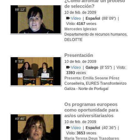
¿Como afrontar un proceso 
de selección?
88' 12''
10 de feb. de 2009
Vídeo
|
Español
(88' 09'') |
Visto:
4167
veces
Mercedes Iglesias
Departamento de recursos humanos,
DELOITTE
Presentación
10 de feb. de 2009
8' 58''
Vídeo
|
Galego
(8' 55'') | Visto:
3393
veces
Presenta: Emilia Seoane Pérez
Conselleira, EURES Transfronteirizo
Galiza - Norte de Portugal
Os programas europeos 
como oportunidade para 
as/os universitarias/os
40' 40''
10 de feb. de 2009
Vídeo
|
Español
(40' 36'') |
Visto:
3653
veces
Maria Teresa Deus Trasobares