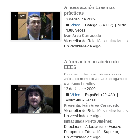
A nova acción Erasmus 
prácticas
24' 07''
13 de feb. de 2009
Vídeo
|
Galego
(24' 03'') | Visto:
4300
veces
Iván Area Carracedo
Vicerreitor de Relacións Institucionais,
Universidade de Vigo
A formacion ao abeiro do 
EEES
Os novos títulos universitarios oficiais :
análise do momento actual e achegamento
a un futuro inmediato
13 de feb. de 2009
29' 47''
Vídeo
|
Español
(29' 43'') |
Visto:
4002
veces
Presenta: Iván Area Carracedo
Vicerreitor de Relacións Institucionais,
Universidade de Vigo
Inmaculada Prieto Jiménez
Directora de Adaptación ó Espazo
Europeo de Educación Superior,
Universidade de Vigo