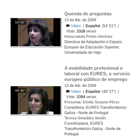
Quenda de preguntas
13 de feb. de 2009
54' 55''
Vídeo
|
Español
(54' 51'') |
Visto:
3328
veces
Inmaculada Prieto Jiménez
Directora de Adaptación ó Espazo
Europeo de Educación Superior,
Universidade de Vigo
A mobilidade profesional e 
laboral con EURES, o servicio 
europeo público de emprego
13 de feb. de 2009
48' 40''
Vídeo
|
Español
(48' 37'') |
Visto:
3394
veces
Presenta: Emilia Seoane Pérez
Conselleira, EURES Transfronteirizo
Galiza - Norte de Portugal
Teresa González Ventín
Coordinadora, EURES
Transfronteirizo Galiza - Norte de
Portugal