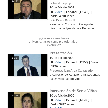
17' 44''
nichos de emprego
10 de feb. de 2009
Vídeo
|
Español
(17' 40'') |
Visto:
4398
veces
Lois Pérez Castrillo
Xerente do Consorcio Galego de
Servizos de Igualdade e Benestar
¿Que se espera das/os
universitarias/os como profesionais en
exercicio?
Presentación
10 de feb. de 2009
1' 38''
Vídeo
|
Español
(1' 35'') | Visto:
3879
veces
Presenta: Iván Area Carracedo
Vicerrector de Relacións Institucionais
da Universidad de Vigo
Intervención de Sonia Viñas
10 de feb. de 2009
14' 46''
Vídeo
|
Español
(14' 42'') |
Visto:
3987
veces