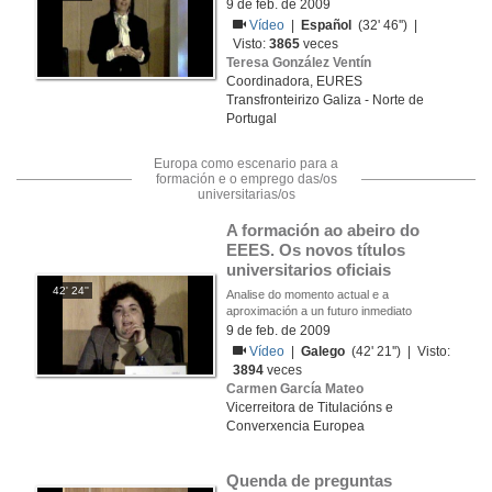
9 de feb. de 2009
Vídeo
|
Español
(32' 46'') |
Visto:
3865
veces
Teresa González Ventín
Coordinadora, EURES
Transfronteirizo Galiza - Norte de
Portugal
Europa como escenario para a
formación e o emprego das/os
universitarias/os
A formación ao abeiro do  
EEES. Os novos títulos 
universitarios oficiais
42' 24''
Analise do momento actual e a
aproximación a un futuro inmediato
9 de feb. de 2009
Vídeo
|
Galego
(42' 21'') | Visto:
3894
veces
Carmen García Mateo
Vicerreitora de Titulacións e
Converxencia Europea
Quenda de preguntas