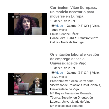
Curriculum Vitae Europass, 
un modelo necesario para 
moverse en Europa
48' 15''
13 de feb. de 2009
Vídeo
|
Galego
(48' 12'') | Visto:
4903
veces
Emilia Seoane Pérez
Conselleira, EURES Transfronteirizo
Galiza - Norte de Portugal
Orientación laboral e xestión 
de emprego desde a 
Universidade de Vigo
13 de feb. de 2009
Vídeo
|
Galego
(34' 11'') | Visto:
34' 14''
4129
veces
Presenta: Iván Area Carracedo
Vicerreitor de Relacións Institucionais,
Universidade de Vigo
Mª. Reyes Fernández González
Técnica Superior en Orientación
Laboral, Universidade de Vigo
Mª. Mertxe Inza Valiente