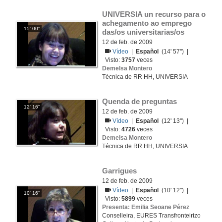
UNIVERSIA un recurso para o 
achegamento ao emprego 
15' 00''
das/os universitarias/os
12 de feb. de 2009
Vídeo
|
Español
(14' 57'') |
Visto:
3757
veces
Demelsa Montero
Técnica de RR HH, UNIVERSIA
Quenda de preguntas
12' 16''
12 de feb. de 2009
Vídeo
|
Español
(12' 13'') |
Visto:
4726
veces
Demelsa Montero
Técnica de RR HH, UNIVERSIA
Garrigues
12 de feb. de 2009
Vídeo
|
Español
(10' 12'') |
10' 16''
Visto:
5899
veces
Presenta: Emilia Seoane Pérez
Conselleira, EURES Transfronteirizo