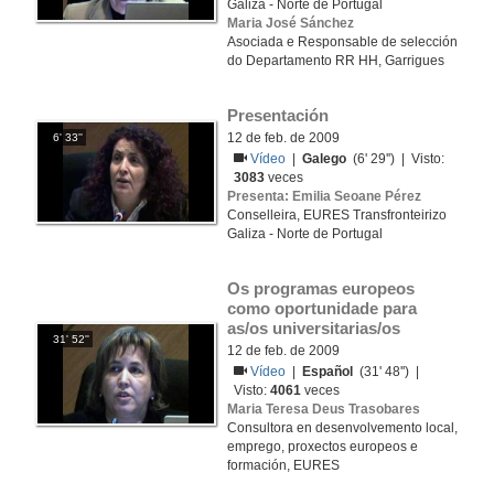
Galiza - Norte de Portugal
Maria José Sánchez
Asociada e Responsable de selección
do Departamento RR HH, Garrigues
Presentación
12 de feb. de 2009
6' 33''
Vídeo
|
Galego
(6' 29'') | Visto:
3083
veces
Presenta: Emilia Seoane Pérez
Conselleira, EURES Transfronteirizo
Galiza - Norte de Portugal
Os programas europeos 
como oportunidade para 
as/os universitarias/os
31' 52''
12 de feb. de 2009
Vídeo
|
Español
(31' 48'') |
Visto:
4061
veces
Maria Teresa Deus Trasobares
Consultora en desenvolvemento local,
emprego, proxectos europeos e
formación, EURES