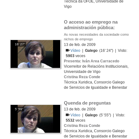
Técnica da OFOE, Universidade de
Vigo
O acceso ao emprego na 
administración pública:
As novas necesidades da sociedade como
nichos de emprego
16' 27''
13 de feb. de 2009
Vídeo
|
Galego
(16' 24'') | Visto:
5903
veces
Presenta: Iván Area Carracedo
Vicerreitor de Relacións Institucionais,
Universidade de Vigo
Cristina Reza Conde
Técnica Xuridica, Consorcio Galego
de Servicios de Igualdade e Benestar
Quenda de preguntas
13 de feb. de 2009
5' 59''
Vídeo
|
Galego
(5' 55'') | Visto:
5532
veces
Cristina Reza Conde
Técnica Xuridica, Consorcio Galego
de Servicios de Igualdade e Benestar