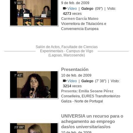
9 de feb. de 2009
5' 11''
Vídeo
|
Galego
(09'') | Visto:
4273
veces
Carmen García Mateo
Vicerreitora de Titulacións e
Converxencia Europea
Salón de Actos, Facultade de Ciencias
Experimentais - Campus de Vigo
(Lagoas, Marcosende)
Presentación
10 de feb. de 2009
7' 42''
Vídeo
|
Galego
(7' 38'') | Visto:
3214
veces
Presenta: Emilia Seoane Pérez
Conselleira, EURES Transfronteirizo
Galiza - Norte de Portugal
UNIVERSIA un recurso para o 
achegamento ao emprego 
das/os universitarias/os
23' 06''
10 de feb. de 2009