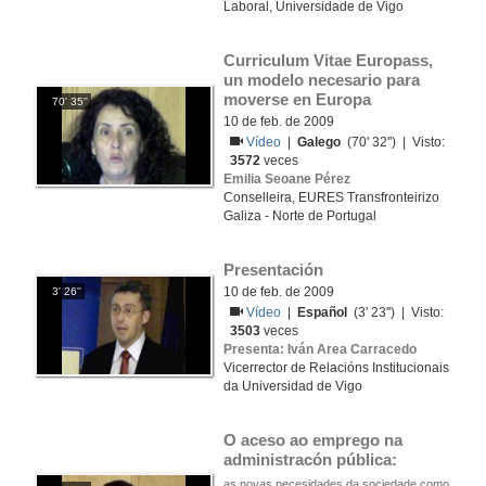
Laboral, Universidade de Vigo
Curriculum Vitae Europass, 
un modelo necesario para 
moverse en Europa
70' 35''
10 de feb. de 2009
Vídeo
|
Galego
(70' 32'') | Visto:
3572
veces
Emilia Seoane Pérez
Conselleira, EURES Transfronteirizo
Galiza - Norte de Portugal
Presentación
10 de feb. de 2009
3' 26''
Vídeo
|
Español
(3' 23'') | Visto:
3503
veces
Presenta: Iván Area Carracedo
Vicerrector de Relacións Institucionais
da Universidad de Vigo
O aceso ao emprego na 
administracón pública:
as novas necesidades da sociedade como