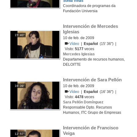
Sonia Viñas
Coordinadora de programas da
Fundación Universia
Intervención de Mercedes 
Iglesias
15' 40''
10 de feb. de 2009
Vídeo
|
Español
(15' 36'') |
Visto:
5177
veces
Mercedes Iglesias
Departamento de recursos humanos,
DELOITTE
Intervención de Sara Pellón
10 de feb. de 2009
16' 39''
Vídeo
|
Español
(16' 36'') |
Visto:
4478
veces
Sara Pellón Domínguez
Responsable Dpto. Recursos
Humanos, ITC Grupo de Empresas
Intervención de Francisco 
Veiga
12' 57''