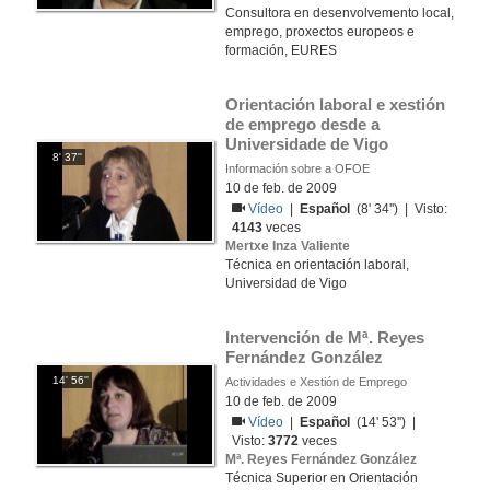
Consultora en desenvolvemento local,
emprego, proxectos europeos e
formación, EURES
Orientación laboral e xestión 
de emprego desde a 
Universidade de Vigo
8' 37''
Información sobre a OFOE
10 de feb. de 2009
Vídeo
|
Español
(8' 34'') | Visto:
4143
veces
Mertxe Inza Valiente
Técnica en orientación laboral,
Universidad de Vigo
Intervención de Mª. Reyes 
Fernández González
14' 56''
Actividades e Xestión de Emprego
10 de feb. de 2009
Vídeo
|
Español
(14' 53'') |
Visto:
3772
veces
Mª. Reyes Fernández González
Técnica Superior en Orientación