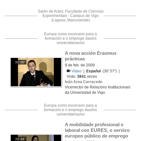
Salón de Actos, Facultade de Ciencias
Experimentais - Campus de Vigo
(Lagoas, Marcosende)
Europa como escenario para a
formación e o emprego das/os
universitarias/os
A nova acción Erasmus 
prácticas
31' 00''
9 de feb. de 2009
Vídeo
|
Español
(30' 57'') |
Visto:
3841
veces
Iván Area Carracedo
Vicerrector de Relacións Institucionais
da Universidad de Vigo
Europa como escenario para a
formación e o emprego das/los
universitarias/os
A mobilidade profesional e 
laboral con EURES, o servizo 
europeo público de emprego
32' 49''