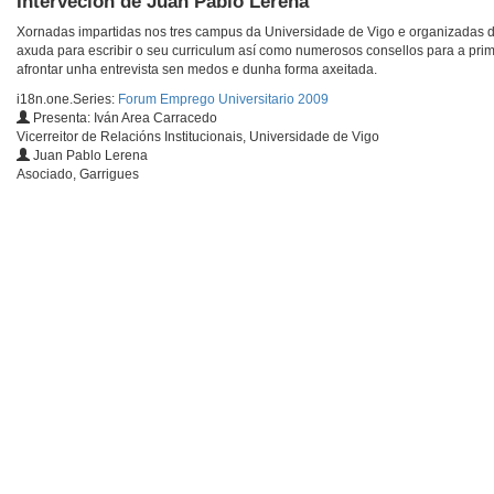
Interveción de Juan Pablo Lerena
Xornadas impartidas nos tres campus da Universidade de Vigo e organizadas den
axuda para escribir o seu curriculum así como numerosos consellos para a prime
afrontar unha entrevista sen medos e dunha forma axeitada.
i18n.one.Series:
Forum Emprego Universitario 2009
Presenta: Iván Area Carracedo
Vicerreitor de Relacións Institucionais, Universidade de Vigo
Juan Pablo Lerena
Asociado, Garrigues