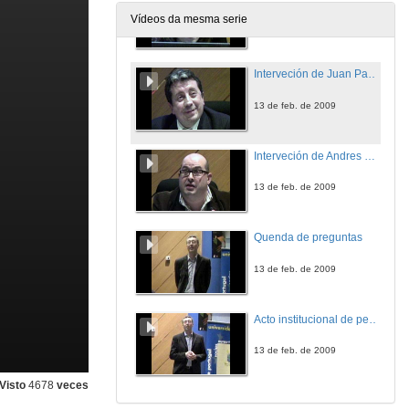
Vídeos da mesma serie
13 de feb. de 2009
Interveción de Juan Pablo Lerena
13 de feb. de 2009
Interveción de Andres Mazaira Castro
13 de feb. de 2009
Quenda de preguntas
13 de feb. de 2009
Acto institucional de peche das "8ª Xornadas Universitarias de Emprego de Galicia e Norte de Portugal" do campus de Ourense
13 de feb. de 2009
Visto
4678
veces