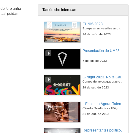
 do foro unha
Tamén che interesan
e así poidan
EUNIS 2023
European univesrities and the digital transformation: challenges and opportunities ahead
14 de xuño de 2023
Presentación do UM23, o novo monopraza de UVigo Motorsport
7 de xul. de 2023
G-Night 2023. Noite Galega das Persoas Investigadoras. Conciencias creativas
Centos de investigadoras e investigadores, decenas de actividades e sete cidades
29 de set. de 2023
II Encontro Ágora. Talento e innovación na era da transformación dixital
Cátedra Telefónica - UVigo. Espazos de innovación
31 de out. de 2023
Representantes políticos debaten sobre educación e xuventude no campus de Pontevedra