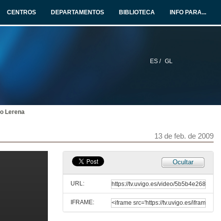
CENTROS
DEPARTAMENTOS
BIBLIOTECA
INFO PARA...
13 de feb. de 2009
Curriculum Vitae Europass, un modelo necesario para moverse en Europa
13 de feb. de 2009
ES /
GL
Orientación laboral e xestión de emprego desde a Universidade de Vigo
13 de feb. de 2009
lo Lerena
O acceso ao emprego na administración pública:
13 de feb. de 2009
As novas necesidades da sociedade como nichos de emprego
13 de feb. de 2009
Ocultar
Quenda de preguntas
URL:
13 de feb. de 2009
IFRAME:
Interveción de Sabela Quintas