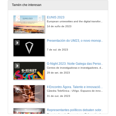
13 de feb. de 2009
Tamén che interesan
Quenda de preguntas
EUNIS 2023
European univesrities and the digital transformation: challenges and opportunities ahead
13 de feb. de 2009
14 de xuño de 2023
Interveción de Sabela Quintas
Presentación do UM23, o novo monopraza de UVigo Motorsport
13 de feb. de 2009
7 de xul. de 2023
Interveción de Juan Pablo Lerena
G-Night 2023. Noite Galega das Persoas Investigadoras. Conciencias creativas
Centos de investigadoras e investigadores, decenas de actividades e sete cidades
13 de feb. de 2009
29 de set. de 2023
Interveción de Andres Mazaira Castro
II Encontro Ágora. Talento e innovación na era da transformación dixital
Cátedra Telefónica - UVigo. Espazos de innovación
13 de feb. de 2009
31 de out. de 2023
Quenda de preguntas
Representantes políticos debaten sobre educación e xuventude no campus de Pontevedra
Organizado polo Decanato e a Delegación de Alumnado de Dirección e Xestión Pública e coa participación de candidatos de PP, BNG, PSOE, Sumar e Podemos