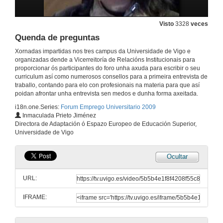
12 de feb. de 2009
Visto
3328
veces
Garrigues
Quenda de preguntas
12 de feb. de 2009
Xornadas impartidas nos tres campus da Universidade de Vigo e
organizadas dende a Vicerreitoría de Relacións Institucionais para
proporcionar ós participantes do foro unha axuda para escribir o seu
Presentación
curriculum así como numerosos consellos para a primeira entrevista de
traballo, contando para elo con profesionais na materia para que así
12 de feb. de 2009
poidan afrontar unha entrevista sen medos e dunha forma axeitada.
i18n.one.Series:
Forum Emprego Universitario 2009
Inmaculada Prieto Jiménez
Os programas europeos como oportunidade para as/os universitarias/os
Directora de Adaptación ó Espazo Europeo de Educación Superior,
Universidade de Vigo
12 de feb. de 2009
Ocultar
A nova acción Erasmus prácticas
URL:
13 de feb. de 2009
IFRAME:
A formacion ao abeiro do EEES
Os novos títulos universitarios oficiais : análise do momento actual e achegamento a un futuro inmediato