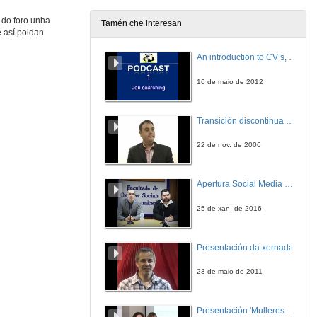
12 de feb. de 2009
 do foro unha
Tamén che interesan
e así poidan
Quenda de preguntas
An introduction to CV’s, letters, and job searching
12 de feb. de 2009
16 de maio de 2012
Garrigues
Transición discontinua de partículas de microgel termosensible
12 de feb. de 2009
22 de nov. de 2006
Presentación
Apertura Social Media Day 2016
12 de feb. de 2009
25 de xan. de 2016
Os programas europeos como oportunidade para as/os universitarias/os
Presentación da xornada
12 de feb. de 2009
23 de maio de 2011
A nova acción Erasmus prácticas
Presentación 'Mulleres no software libre'
13 de feb. de 2009