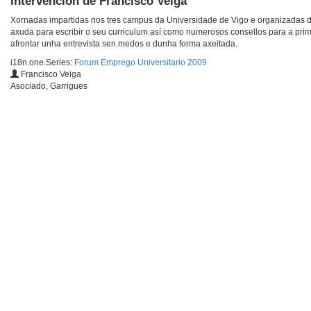
Intervención de Francisco Veiga
Xornadas impartidas nos tres campus da Universidade de Vigo e organizadas den
axuda para escribir o seu curriculum así como numerosos consellos para a prime
afrontar unha entrevista sen medos e dunha forma axeitada.
i18n.one.Series:
Forum Emprego Universitario 2009
Francisco Veiga
Asociado, Garrigues