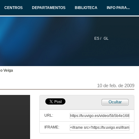
10 de feb. de 2009
CENTROS
DEPARTAMENTOS
BIBLIOTECA
INFO PARA...
O aceso ao emprego na administracón pública:
as novas necesidades da sociedade como nichos de emprego
10 de feb. de 2009
ES /
GL
Presentación
10 de feb. de 2009
co Veiga
Intervención de Sonia Viñas
10 de feb. de 2009
10 de feb. de 2009
Intervención de Mercedes Iglesias
Ocultar
10 de feb. de 2009
URL:
IFRAME:
Intervención de Sara Pellón