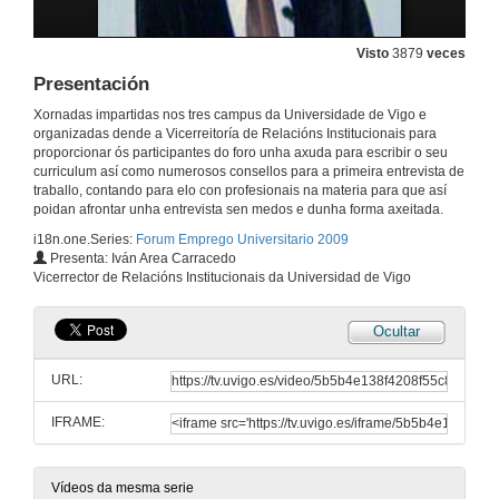
Orientación laboral e xestión de emprego desde a Universidade de Vigo
Visto
3879
veces
Información sobre a OFOE
Presentación
10 de feb. de 2009
Xornadas impartidas nos tres campus da Universidade de Vigo e
organizadas dende a Vicerreitoría de Relacións Institucionais para
Intervención de Mª. Reyes Fernández González
proporcionar ós participantes do foro unha axuda para escribir o seu
Actividades e Xestión de Emprego
curriculum así como numerosos consellos para a primeira entrevista de
10 de feb. de 2009
traballo, contando para elo con profesionais na materia para que así
poidan afrontar unha entrevista sen medos e dunha forma axeitada.
i18n.one.Series:
Forum Emprego Universitario 2009
Curriculum Vitae Europass, un modelo necesario para moverse en Europa
Presenta: Iván Area Carracedo
Vicerrector de Relacións Institucionais da Universidad de Vigo
10 de feb. de 2009
Ocultar
Presentación
URL:
10 de feb. de 2009
IFRAME:
O aceso ao emprego na administracón pública:
as novas necesidades da sociedade como nichos de emprego
10 de feb. de 2009
Vídeos da mesma serie