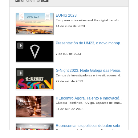
Tamén che interesan
Intervención de Javier Pou de los Mozos
EUNIS 2023
European univesrities and the digital transformation: challenges and opportunities ahead
10 de feb. de 2009
14 de xuño de 2023
Quenda de preguntas
Presentación do UM23, o novo monopraza de UVigo Motorsport
10 de feb. de 2009
7 de xul. de 2023
Presentación
G-Night 2023. Noite Galega das Persoas Investigadoras. Conciencias creativas
Centos de investigadoras e investigadores, decenas de actividades e sete cidades
12 de feb. de 2009
29 de set. de 2023
UNIVERSIA un recurso para o achegamento ao emprego das/os universitarias/os
II Encontro Ágora. Talento e innovación na era da transformación dixital
Cátedra Telefónica - UVigo. Espazos de innovación
12 de feb. de 2009
31 de out. de 2023
Quenda de preguntas
Representantes políticos debaten sobre educación e xuventude no campus de Pontevedra
Organizado polo Decanato e a Delegación de Alumnado de Dirección e Xestión Pública e coa participación de candidatos de PP, BNG, PSOE, Sumar e Podemos
12 de feb. de 2009
16 de feb. de 2024