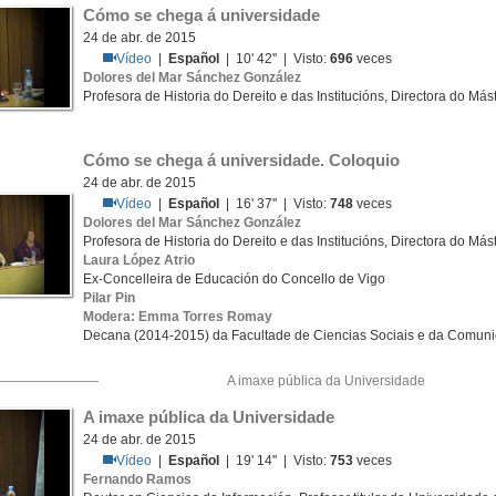
Cómo se chega á universidade
24 de abr. de 2015
Vídeo
|
Español
| 10' 42'' | Visto:
696
veces
Dolores del Mar Sánchez González
Profesora de Historia do Dereito e das Institucións, Directora do Má
Cómo se chega á universidade. Coloquio
24 de abr. de 2015
Vídeo
|
Español
| 16' 37'' | Visto:
748
veces
Dolores del Mar Sánchez González
Profesora de Historia do Dereito e das Institucións, Directora do Má
Laura López Atrio
Ex-Concelleira de Educación do Concello de Vigo
Pilar Pin
Modera: Emma Torres Romay
Decana (2014-2015) da Facultade de Ciencias Sociais e da Comuni
A imaxe pública da Universidade
A imaxe pública da Universidade
24 de abr. de 2015
Vídeo
|
Español
| 19' 14'' | Visto:
753
veces
Fernando Ramos