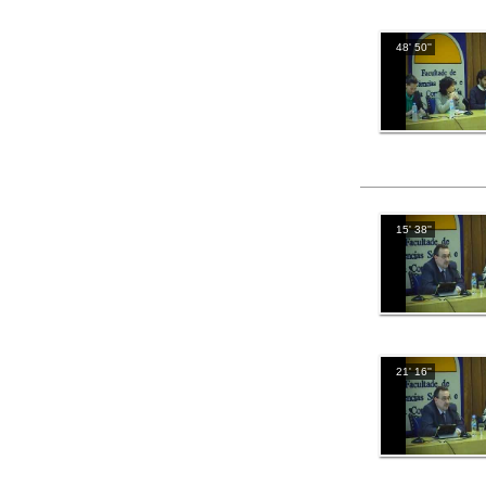
48' 50''
15' 38''
21' 16''