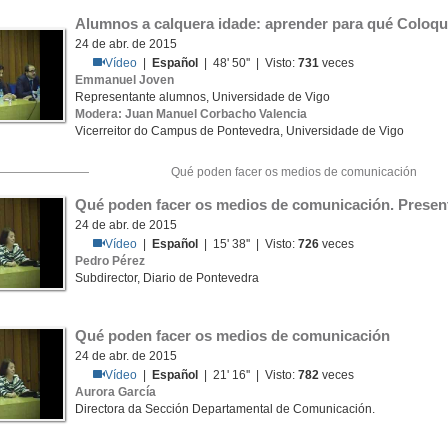
Alumnos a calquera idade: aprender para qué Coloqu
24 de abr. de 2015
Vídeo
|
Español
| 48' 50'' | Visto:
731
veces
Emmanuel Joven
Representante alumnos, Universidade de Vigo
Modera: Juan Manuel Corbacho Valencia
Vicerreitor do Campus de Pontevedra, Universidade de Vigo
Qué poden facer os medios de comunicación
Qué poden facer os medios de comunicación. Presen
24 de abr. de 2015
Vídeo
|
Español
| 15' 38'' | Visto:
726
veces
Pedro Pérez
Subdirector, Diario de Pontevedra
Qué poden facer os medios de comunicación
24 de abr. de 2015
Vídeo
|
Español
| 21' 16'' | Visto:
782
veces
Aurora García
Directora da Sección Departamental de Comunicación.