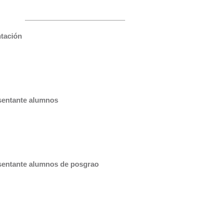
ntación
sentante alumnos
esentante alumnos de posgrao