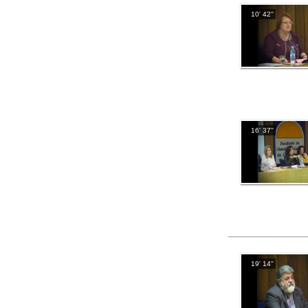
10' 42''
16' 37''
19' 14''