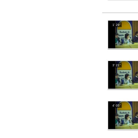
1' 29''
3' 21''
4' 05''