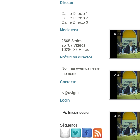
Directo
Canle Directo 1
Canle Directo 2
Canle Directo 3
Mediateca
6' 21''
2668 Series
26767 Videos
10286.33 Horas
Próximos directos
Non hai eventos neste
momento
2' 42''
Contacto
tv@uvigo.es
Login
Iniciar sesión
3' 19''
Séguenos: