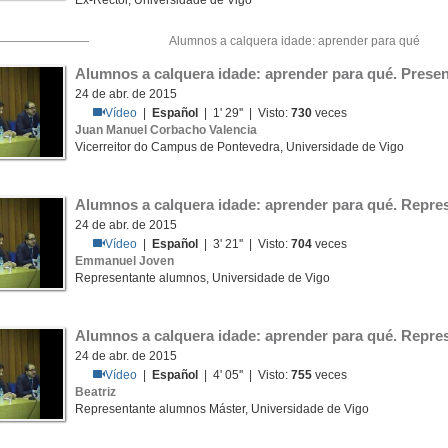
Ex-Rector, Universidade de Vigo
Alumnos a calquera idade: aprender para qué
Alumnos a calquera idade: aprender para qué. Prese
24 de abr. de 2015
Vídeo
|
Español
| 1' 29'' | Visto:
730
veces
Juan Manuel Corbacho Valencia
Vicerreitor do Campus de Pontevedra, Universidade de Vigo
Alumnos a calquera idade: aprender para qué. Repre
24 de abr. de 2015
Vídeo
|
Español
| 3' 21'' | Visto:
704
veces
Emmanuel Joven
Representante alumnos, Universidade de Vigo
Alumnos a calquera idade: aprender para qué. Repr
24 de abr. de 2015
Vídeo
|
Español
| 4' 05'' | Visto:
755
veces
Beatriz
Representante alumnos Máster, Universidade de Vigo