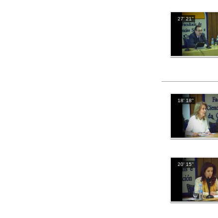
27' 21''
18' 18''
20' 15''