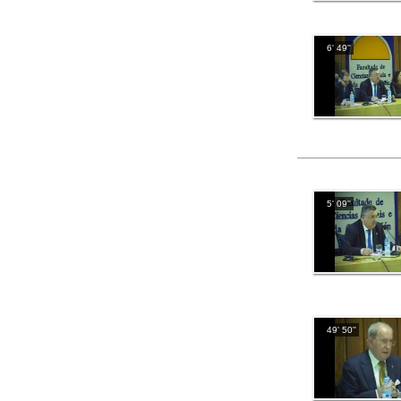
6' 49''
5' 09''
49' 50''