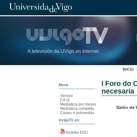
A televisión da UVigo en Internet
INICIO
I Foro do 
Menú
necesaria
Servizo
F.A.Q.
Mediateca por meses
Salón de 
Mediateca completa
Clases e polimedias
UvigoTV en:
Youtube EDU