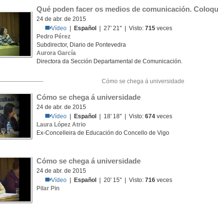
Qué poden facer os medios de comunicación. Coloqui
24 de abr. de 2015
Vídeo
|
Español
| 27' 21'' | Visto:
715
veces
Pedro Pérez
Subdirector, Diario de Pontevedra
Aurora García
Directora da Sección Departamental de Comunicación.
Cómo se chega á universidade
Cómo se chega á universidade
24 de abr. de 2015
Vídeo
|
Español
| 18' 18'' | Visto:
674
veces
Laura López Atrio
Ex-Concelleira de Educación do Concello de Vigo
Cómo se chega á universidade
24 de abr. de 2015
Vídeo
|
Español
| 20' 15'' | Visto:
716
veces
Pilar Pin