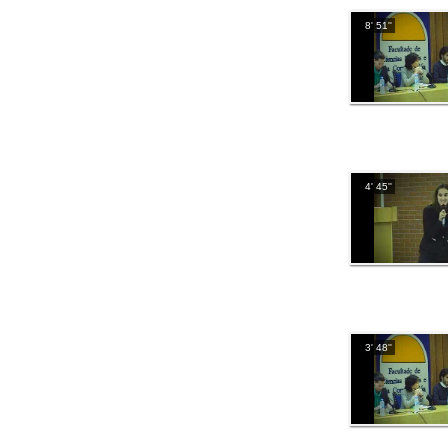
8' 51''
4' 45''
3' 48''