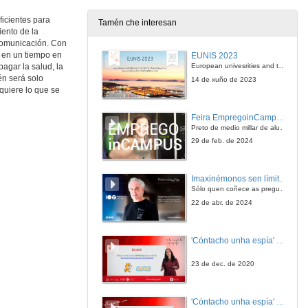
ficientes para
Tamén che interesan
iento de la
Cómo se chega á universidade
 comunicación. Con
, en un tiempo en
EUNIS 2023
24 de abr. de 2015
European univesrities and the digital transformation: challenges and opportunities ahead
pagar la salud, la
én será solo
14 de xuño de 2023
quiere lo que se
Cómo se chega á universidade. Coloquio
Feira EmpregoinCampus Vigo 2024
24 de abr. de 2015
Preto de medio millar de alumnas e alumnos buscan coñecer máis de preto as oportunidades que lles achegan as arredor de medio cento de empresas que participan na edición viguesa da feira. Xunto coa visita aos stands, durante a feria desenvólvense varias actividades complementarias, como obradoiros, conversas, mesas redondas ou o pasaporte de empregabilidade, un espazo no que poderán recibir asesoramento sobre o seu CV.
29 de feb. de 2024
A imaxe pública da Universidade
Imaxinémonos sen límites. Cátedras Telefónica
24 de abr. de 2015
Sólo quen coñece as preguntas pode imaxinar novas respostas
22 de abr. de 2024
Universidade-sociedade: que se entendan mellor é posible. Presentación
'Cóntacho unha espía' Reto
24 de abr. de 2015
23 de dec. de 2020
Universidade-sociedade: que se entendan mellor é posible
'Cóntacho unha espía' Criptografía
24 de abr. de 2015