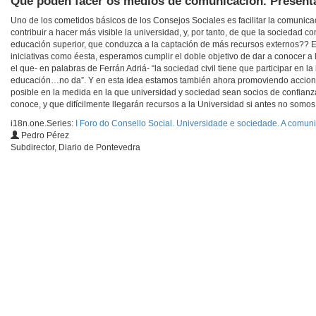
Qué poden facer os medios de comunicación. Present
Uno de los cometidos básicos de los Consejos Sociales es facilitar la comunica
contribuir a hacer más visible la universidad, y, por tanto, de que la sociedad c
educación superior, que conduzca a la captación de más recursos externos?? En
iniciativas como éesta, esperamos cumplir el doble objetivo de dar a conocer a
el que- en palabras de Ferrán Adriá- “la sociedad civil tiene que participar en 
educación…no da”. Y en esta idea estamos también ahora promoviendo acciones
posible en la medida en la que universidad y sociedad sean socios de confianza
conoce, y que difícilmente llegarán recursos a la Universidad si antes no somo
i18n.one.Series:
I Foro do Consello Social. Universidade e sociedade. A comun
Pedro Pérez
Subdirector, Diario de Pontevedra