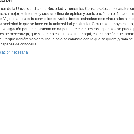
ación
ción de la Universidad con la Sociedad. ¿Tienen los Consejos Sociales canales su
onozca mejor, se interese y cree un clima de opinión y participación en el funcionam
 Vigo se aplica esta convicción en varios frentes estrechamente vinculados a la
 la sociedad lo que se hace en la universidad y estimular fórmulas de apoyo mutuo
la investigación porque el sistema no da para que con nuestros impuestos se pueda 
 de mecenazgo, que si bien no es asunto a tratar aquí, es una opción que tambi
. Porque debiéramos admitir que solo se colabora con lo que se quiere, y solo se 
s capaces de conocerla.
icación necesaria