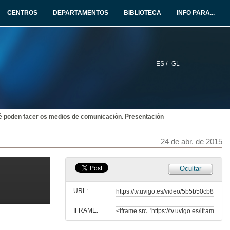
24 de abr. de 2015
CENTROS
DEPARTAMENTOS
BIBLIOTECA
INFO PARA...
Alumnos a calquera idade: aprender para qué. Representante alumnos de posgrao
24 de abr. de 2015
ES /
GL
Alumnos a calquera idade: aprender para qué. Representante alumnos senior
24 de abr. de 2015
 poden facer os medios de comunicación. Presentación
Alumnos a calquera idade: aprender para qué. Alumnos de primeiro curso de grado
24 de abr. de 2015
24 de abr. de 2015
Alumnos a calquera idade: aprender para qué. Intervención do moderador
Ocultar
24 de abr. de 2015
URL:
IFRAME:
Alumnos a calquera idade: aprender para qué Coloquio debate