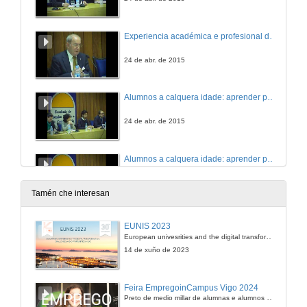
Experiencia académica e profesional dos egresados da UVigo. O valioso retorno dos egresados
24 de abr. de 2015
Alumnos a calquera idade: aprender para qué. Presentación
24 de abr. de 2015
Alumnos a calquera idade: aprender para qué. Representante alumnos
24 de abr. de 2015
Tamén che interesan
Alumnos a calquera idade: aprender para qué. Representante alumnos de posgrao
EUNIS 2023
European univesrities and the digital transformation: challenges and opportunities ahead
24 de abr. de 2015
14 de xuño de 2023
Alumnos a calquera idade: aprender para qué. Representante alumnos senior
Feira EmpregoinCampus Vigo 2024
Preto de medio millar de alumnas e alumnos buscan coñecer máis de preto as oportunidades que lles achegan as arredor de medio cento de empresas que participan na edición viguesa da feira. Xunto coa visita aos stands, durante a feria desenvólvense varias actividades complementarias, como obradoiros, conversas, mesas redondas ou o pasaporte de empregabilidade, un espazo no que poderán recibir asesoramento sobre o seu CV.
24 de abr. de 2015