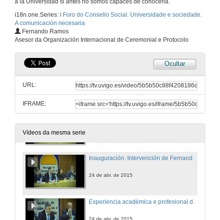
a la Universidad si antes no somos capaces de conocerla.
i18n.one.Series:
I Foro do Consello Social. Universidade e sociedade.
A comunicación necesaria
Inauguración. Intervención de Ernesto Pedrosa
Fernando Ramos
Asesor da Organización Internacional de Ceremonial e Protocolo
24 de abr. de 2015
Ocultar
Inauguración. Intervención de Juan Manuel Corbacho Valencia
URL:
24 de abr. de 2015
IFRAME:
Inauguración. Intervención de Emma Torres Romay
24 de abr. de 2015
Vídeos da mesma serie
Inauguración. Intervención de Fernando Ramos
24 de abr. de 2015
Experiencia académica e profesional dos egresados da UVigo. O valioso retorno dos egresados. Presentación
24 de abr. de 2015