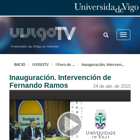
TOGGLE
Toggle
SEARCH
navigatio
A televisión da UVigo en Internet
INICIO
UVIGOTV
I Foro do
...
Inauguración. Interven
...
Inauguración. Intervención de
Fernando Ramos
24 de abr. de 2015