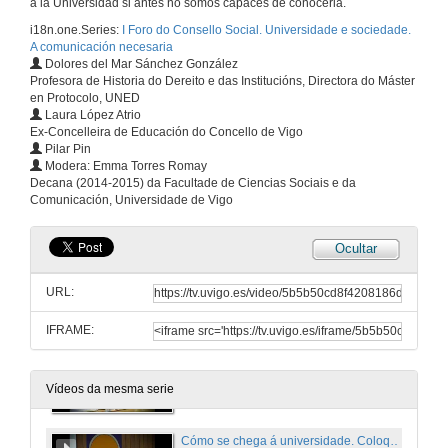
a la Universidad si antes no somos capaces de conocerla.
24 de abr. de 2015
i18n.one.Series:
I Foro do Consello Social. Universidade e sociedade.
A comunicación necesaria
Dolores del Mar Sánchez González
Profesora de Historia do Dereito e das Institucións, Directora do Máster
Qué poden facer os medios de comunicación. Coloquio e primeiras conclusións.
en Protocolo, UNED
Laura López Atrio
24 de abr. de 2015
Ex-Concelleira de Educación do Concello de Vigo
Pilar Pin
Modera: Emma Torres Romay
Cómo se chega á universidade
Decana (2014-2015) da Facultade de Ciencias Sociais e da
Comunicación, Universidade de Vigo
24 de abr. de 2015
Ocultar
Cómo se chega á universidade
URL:
24 de abr. de 2015
IFRAME:
Cómo se chega á universidade
24 de abr. de 2015
Vídeos da mesma serie
Cómo se chega á universidade. Coloquio