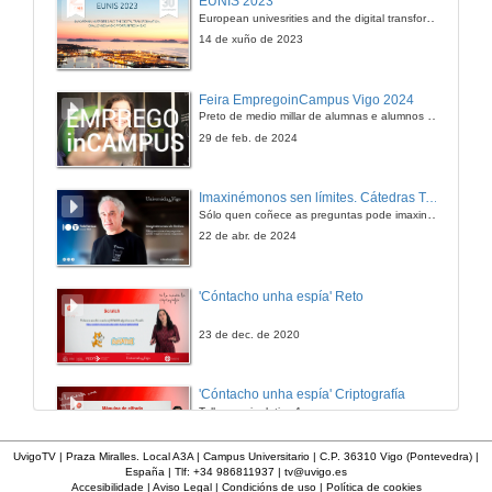
EUNIS 2023
European univesrities and the digital transformation: challenges and opportunities ahead
14 de xuño de 2023
Feira EmpregoinCampus Vigo 2024
Preto de medio millar de alumnas e alumnos buscan coñecer máis de preto as oportunidades que lles achegan as arredor de medio cento de empresas que participan na edición viguesa da feira. Xunto coa visita aos stands, durante a feria desenvólvense varias actividades complementarias, como obradoiros, conversas, mesas redondas ou o pasaporte de empregabilidade, un espazo no que poderán recibir asesoramento sobre o seu CV.
29 de feb. de 2024
Imaxinémonos sen límites. Cátedras Telefónica
Sólo quen coñece as preguntas pode imaxinar novas respostas
22 de abr. de 2024
'Cóntacho unha espía' Reto
23 de dec. de 2020
'Cóntacho unha espía' Criptografía
Taller manipulativo 1
23 de dec. de 2020
UvigoTV | Praza Miralles. Local A3A | Campus Universitario | C.P. 36310 Vigo (Pontevedra) |
España | Tlf: +34 986811937 |
tv@uvigo.es
Accesibilidade
|
Aviso Legal
|
Condicións de uso
|
Política de cookies