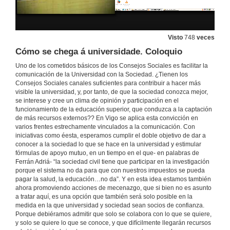
24 de abr. de 2015
Visto
748
veces
Alumnos a calquera idade: aprender para qué. Alumnos de primeiro curso de grado
Cómo se chega á universidade. Coloquio
24 de abr. de 2015
Uno de los cometidos básicos de los Consejos Sociales es facilitar la
comunicación de la Universidad con la Sociedad. ¿Tienen los
Consejos Sociales canales suficientes para contribuir a hacer más
Alumnos a calquera idade: aprender para qué. Intervención do moderador
visible la universidad, y, por tanto, de que la sociedad conozca mejor,
se interese y cree un clima de opinión y participación en el
24 de abr. de 2015
funcionamiento de la educación superior, que conduzca a la captación
de más recursos externos?? En Vigo se aplica esta convicción en
varios frentes estrechamente vinculados a la comunicación. Con
Alumnos a calquera idade: aprender para qué Coloquio debate
iniciativas como éesta, esperamos cumplir el doble objetivo de dar a
conocer a la sociedad lo que se hace en la universidad y estimular
24 de abr. de 2015
fórmulas de apoyo mutuo, en un tiempo en el que- en palabras de
Ferrán Adriá- “la sociedad civil tiene que participar en la investigación
porque el sistema no da para que con nuestros impuestos se pueda
pagar la salud, la educación…no da”. Y en esta idea estamos también
Qué poden facer os medios de comunicación. Presentación
ahora promoviendo acciones de mecenazgo, que si bien no es asunto
a tratar aquí, es una opción que también será solo posible en la
24 de abr. de 2015
medida en la que universidad y sociedad sean socios de confianza.
Porque debiéramos admitir que solo se colabora con lo que se quiere,
y solo se quiere lo que se conoce, y que difícilmente llegarán recursos
Qué poden facer os medios de comunicación