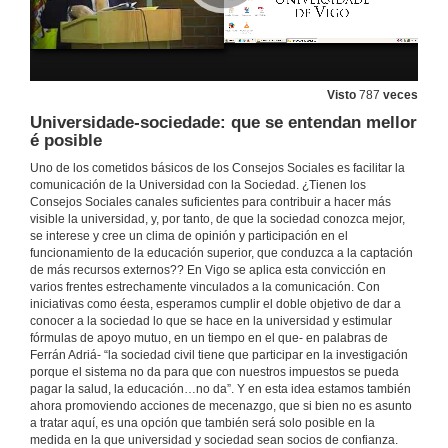
Alumnos a calquera idade: aprender para qué. Intervención do moderador
24 de abr. de 2015
Visto
787
veces
Alumnos a calquera idade: aprender para qué Coloquio debate
Universidade-sociedade: que se entendan mellor
24 de abr. de 2015
é posible
Uno de los cometidos básicos de los Consejos Sociales es facilitar la
comunicación de la Universidad con la Sociedad. ¿Tienen los
Qué poden facer os medios de comunicación. Presentación
Consejos Sociales canales suficientes para contribuir a hacer más
visible la universidad, y, por tanto, de que la sociedad conozca mejor,
24 de abr. de 2015
se interese y cree un clima de opinión y participación en el
funcionamiento de la educación superior, que conduzca a la captación
de más recursos externos?? En Vigo se aplica esta convicción en
Qué poden facer os medios de comunicación
varios frentes estrechamente vinculados a la comunicación. Con
iniciativas como éesta, esperamos cumplir el doble objetivo de dar a
24 de abr. de 2015
conocer a la sociedad lo que se hace en la universidad y estimular
fórmulas de apoyo mutuo, en un tiempo en el que- en palabras de
Ferrán Adriá- “la sociedad civil tiene que participar en la investigación
Qué poden facer os medios de comunicación. Coloquio e primeiras conclusións.
porque el sistema no da para que con nuestros impuestos se pueda
pagar la salud, la educación…no da”. Y en esta idea estamos también
ahora promoviendo acciones de mecenazgo, que si bien no es asunto
24 de abr. de 2015
a tratar aquí, es una opción que también será solo posible en la
medida en la que universidad y sociedad sean socios de confianza.