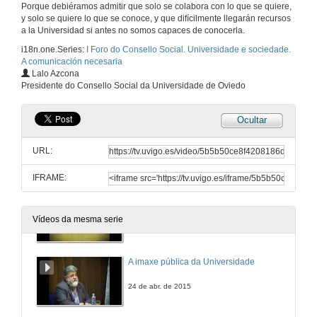
Porque debiéramos admitir que solo se colabora con lo que se quiere,
Cómo se chega á universidade
y solo se quiere lo que se conoce, y que difícilmente llegarán recursos
a la Universidad si antes no somos capaces de conocerla.
24 de abr. de 2015
i18n.one.Series:
I Foro do Consello Social. Universidade e sociedade.
A comunicación necesaria
Cómo se chega á universidade
Lalo Azcona
Presidente do Consello Social da Universidade de Oviedo
24 de abr. de 2015
Ocultar
Cómo se chega á universidade
URL:
24 de abr. de 2015
IFRAME:
Cómo se chega á universidade. Coloquio
Vídeos da mesma serie
24 de abr. de 2015
A imaxe pública da Universidade
24 de abr. de 2015